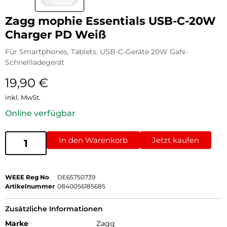
Zagg mophie Essentials USB-C-20W
Charger PD Weiß
Für Smartphones, Tablets, USB-C-Geräte 20W GaN-
Schnellladegerät
19,90
€
inkl. MwSt.
Online verfügbar
In den Warenkorb
Jetzt kaufen
WEEE Reg No
DE65750739
Artikelnummer
0840056185685
Zusätzliche Informationen
Marke
Zagg