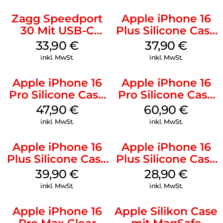
Zagg Speedport
Apple iPhone 16
30 Mit USB-C
Plus Silicone Case
Kabel Weiß
MagSafe Lake
33,90
€
37,90
€
Green
inkl. MwSt.
inkl. MwSt.
Apple iPhone 16
Apple iPhone 16
Pro Silicone Case
Pro Silicone Case
MagSafe Denim
MagSafe Stone
47,90
€
60,90
€
Gray
inkl. MwSt.
inkl. MwSt.
Apple iPhone 16
Apple iPhone 16
Plus Silicone Case
Plus Silicone Case
MagSafe Plum
MagSafe Black
39,90
€
28,90
€
inkl. MwSt.
inkl. MwSt.
Apple iPhone 16
Apple Silikon Case