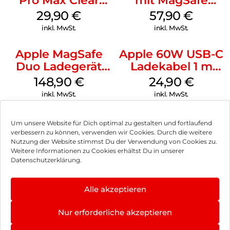
Pro Max Clear
mit MagSafe
Case MagSafe
iPhone 14 Pro
29,90
€
57,90
€
Transparent
(PRODUCT)RED
inkl. MwSt.
inkl. MwSt.
Apple MagSafe
Apple 60W USB-C
Duo Ladegerät
Ladekabel 1 m
Weiß
Weiß
148,90
€
24,90
€
inkl. MwSt.
inkl. MwSt.
Um unsere Website für Dich optimal zu gestalten und fortlaufend
verbessern zu können, verwenden wir Cookies. Durch die weitere
Nutzung der Website stimmst Du der Verwendung von Cookies zu.
Impressum
Weitere Informationen zu Cookies erhältst Du in unserer
Datenschutzerklärung.
AGB
Datenschutz
Alle akzeptieren
Vertrag widerrufen
Nur erforderliche akzeptieren
Hinweis zur Batterieentsorgung