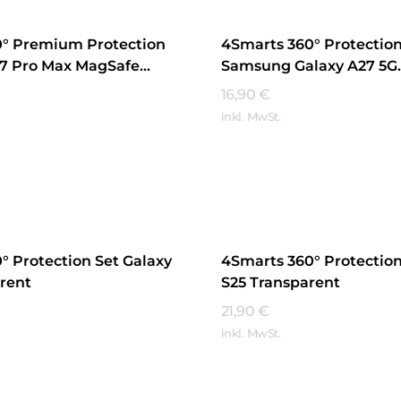
0° Premium Protection
4Smarts 360° Protection
17 Pro Max MagSafe
Samsung Galaxy A27 5G
t
Transparent
16,90
€
inkl. MwSt.
hren
Mehr Erfahren
° Protection Set Galaxy
4Smarts 360° Protection
rent
S25 Transparent
21,90
€
inkl. MwSt.
hren
Mehr Erfahren