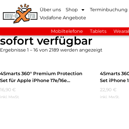
Über uns
Shop
Terminbuchung
Vodafone Angebote
Mobiltelefone
Tablets
Weara
sofort verfügbar
Ergebnisse 1 – 16 von 2189 werden angezeigt
4Smarts 360° Premium Protection
4Smarts 36
Set für Apple iPhone 17e/16e
Set iPhone 
MagSafe-kompatibel Transparent
Transparen
16,90
€
22,90
€
inkl. MwSt.
inkl. MwSt.
Mehr Erfahren
Mehr Erfa