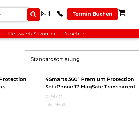
Termin Buchen
e
Netzwerk & Router
Zubehör
Protection
4Smarts 360° Premium Protection
fe
Set iPhone 17 MagSafe Transparent
21,90
€
inkl. MwSt.
Mehr Erfahren