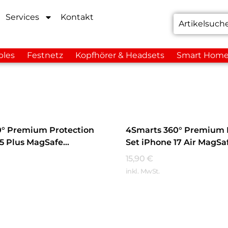
Services
Kontakt
bles
Festnetz
Kopfhörer & Headsets
Smart Hom
0° Premium Protection
4Smarts 360° Premium 
15 Plus MagSafe
Set iPhone 17 Air MagSa
t
Transparent
15,90
€
inkl. MwSt.
hren
Mehr Erfahren