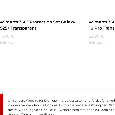
4Smarts 360° Protection Set Galaxy
4Smarts 360
S25+ Transparent
10 Pro Tran
15,90
€
22,90
€
inkl. MwSt.
inkl. MwSt.
Mehr Erfahren
Mehr Erfa
Um unsere Website für Dich optimal zu gestalten und fortlaufend ver
können, verwenden wir Cookies. Durch die weitere Nutzung der Web
Impressum
AGB
Dat
der Verwendung von Cookies zu. Weitere Informationen zu Cookies er
unserer Datenschutzerklärung.