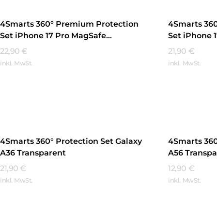
4Smarts 360° Premium Protection
4Smarts 36
Set iPhone 17 Pro MagSafe
Set iPhone 
Transparent
Transparen
22,90
€
21,90
€
inkl. MwSt.
inkl. MwSt.
Mehr Erfahren
Mehr Erfa
4Smarts 360° Protection Set Galaxy
4Smarts 360
A36 Transparent
A56 Transpa
21,90
€
12,90
€
inkl. MwSt.
inkl. MwSt.
Mehr Erfahren
Mehr Erfa