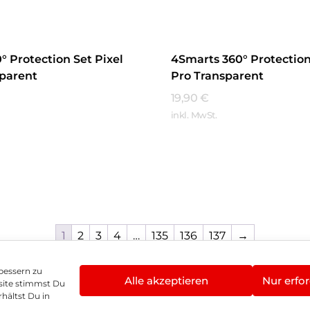
° Protection Set Pixel
4Smarts 360° Protection 
sparent
Pro Transparent
19,90
€
inkl. MwSt.
hren
Mehr Erfahren
1
2
3
4
…
135
136
137
→
bessern zu
Alle akzeptieren
Nur erfor
site stimmst Du
enschutz
Vertrag widerrufen
Hinweis zur Batte
hältst Du in