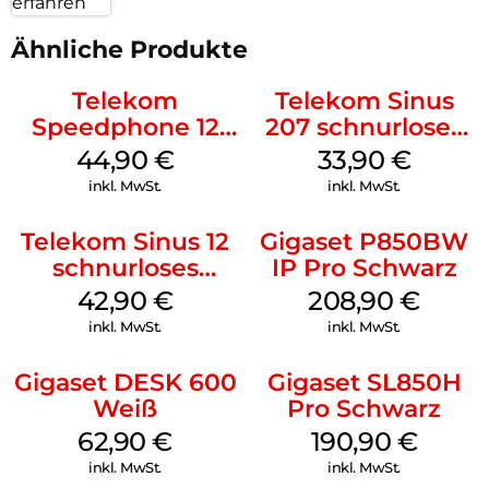
erfahren
Ähnliche Produkte
Telekom
Telekom Sinus
Speedphone 12
207 schnurloses
Petrol
analog Telefon
44,90
€
33,90
€
Schwarz
inkl. MwSt.
inkl. MwSt.
Telekom Sinus 12
Gigaset P850BW
schnurloses
IP Pro Schwarz
Analog Telefon
42,90
€
208,90
€
Weiß
inkl. MwSt.
inkl. MwSt.
Gigaset DESK 600
Gigaset SL850H
Weiß
Pro Schwarz
62,90
€
190,90
€
inkl. MwSt.
inkl. MwSt.