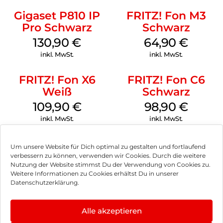
Gigaset P810 IP
FRITZ! Fon M3
Pro Schwarz
Schwarz
130,90
€
64,90
€
inkl. MwSt.
inkl. MwSt.
FRITZ! Fon X6
FRITZ! Fon C6
Weiß
Schwarz
109,90
€
98,90
€
inkl. MwSt.
inkl. MwSt.
Um unsere Website für Dich optimal zu gestalten und fortlaufend
verbessern zu können, verwenden wir Cookies. Durch die weitere
Nutzung der Website stimmst Du der Verwendung von Cookies zu.
Impressum
Weitere Informationen zu Cookies erhältst Du in unserer
Datenschutzerklärung.
AGB
Datenschutz
Alle akzeptieren