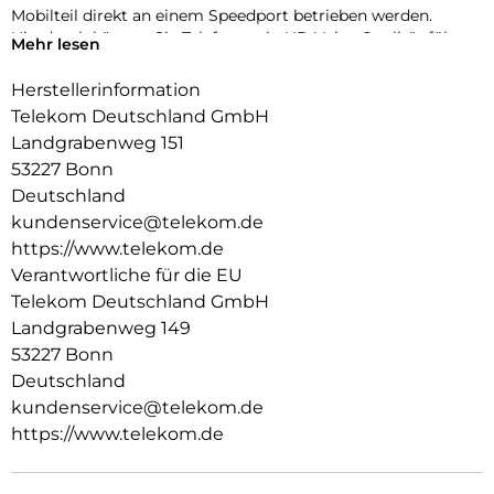
Mobilteil direkt an einem Speedport betrieben werden.
Hierdurch können Sie Telefonate in HD Voice Qualität führen.
Mehr lesen
Die Funktionalität wurde ganz nach dem Grundsatz der
Einfachheit und hohem Bedienkomfort konzipiert. Das
Herstellerinformation
große Farbdisplay, die ergonomische Tastatur mit
Telekom Deutschland GmbH
Multifunktionstaste (3-Wege Navigation), und die intuitive
Landgrabenweg 151
Benutzerführung
53227 Bonn
runden das Kundenerlebnis ab.
Deutschland
kundenservice@telekom.de
https://www.telekom.de
Verantwortliche für die EU
Telekom Deutschland GmbH
Landgrabenweg 149
53227 Bonn
Deutschland
kundenservice@telekom.de
https://www.telekom.de