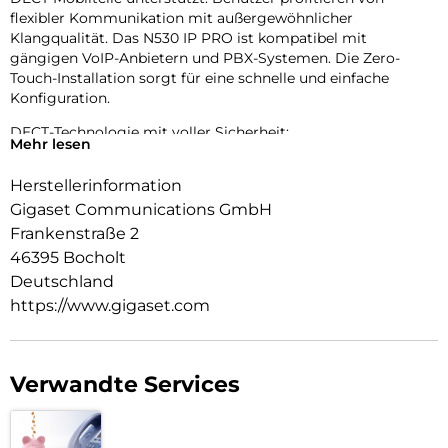
flexibler Kommunikation mit außergewöhnlicher
Klangqualität. Das N530 IP PRO ist kompatibel mit
gängigen VoIP-Anbietern und PBX-Systemen. Die Zero-
Touch-Installation sorgt für eine schnelle und einfache
Konfiguration.
DECT-Technologie mit voller Sicherheit:
Mehr lesen
Die DECT-Technologie ist sicher, weil sie digital und
verschlüsselt ist. Das Abhören von Gesprächen ist drahtlos
Herstellerinformation
nicht möglich. Im N530 IP-System wird die Sicherheit des
Gigaset Communications GmbH
Netzwerks durch SIP-Sicherheit ergänzt. Eine
durchgängige Sicherheit ist gewährleistet. Die Sicherheit
Frankenstraße 2
umfasst SRTP/SIPS/TLS, LDAP(S) und HTTPS.
46395 Bocholt
Deutschland
Konnektivität:
https://www.gigaset.com
Bewährte und optimierte SIP-Technologie garantiert hohe
Kompatibilität. Die N530 IP PRO DECT-Basisstation ist
mit vielen Plattformen und Netzbetreibern interoperabel.
Eine vollständige und aktuelle Liste der Plattformen,
Verwandte Services
Provider und Mobilteil Kompatibilität finden Sie auf
wiki.gigaset.com.
Flexible Nutzung: