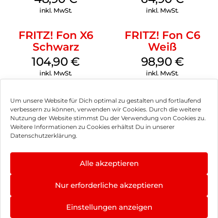
inkl. MwSt.
inkl. MwSt.
FRITZ! Fon X6
FRITZ! Fon C6
Schwarz
Weiß
104,90
€
98,90
€
inkl. MwSt.
inkl. MwSt.
Um unsere Website für Dich optimal zu gestalten und fortlaufend
verbessern zu können, verwenden wir Cookies. Durch die weitere
Nutzung der Website stimmst Du der Verwendung von Cookies zu.
Impressum
Weitere Informationen zu Cookies erhältst Du in unserer
Datenschutzerklärung.
AGB
Datenschutz
Alle akzeptieren
Vertrag widerrufen
Nur erforderliche akzeptieren
Hinweis zur Batterieentsorgung
Einstellungen anzeigen
Newsletter