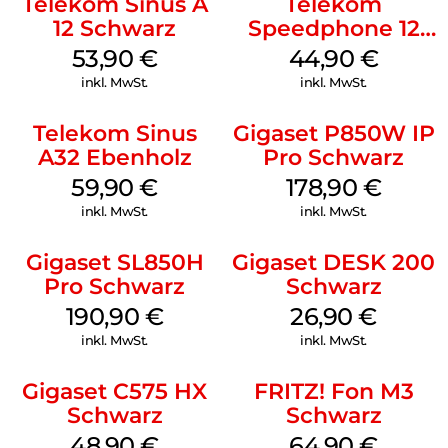
Telekom Sinus A
Telekom
12 Schwarz
Speedphone 12
Petrol
53,90
€
44,90
€
inkl. MwSt.
inkl. MwSt.
Telekom Sinus
Gigaset P850W IP
A32 Ebenholz
Pro Schwarz
59,90
€
178,90
€
inkl. MwSt.
inkl. MwSt.
Gigaset SL850H
Gigaset DESK 200
Pro Schwarz
Schwarz
190,90
€
26,90
€
inkl. MwSt.
inkl. MwSt.
Gigaset C575 HX
FRITZ! Fon M3
Schwarz
Schwarz
48,90
€
64,90
€