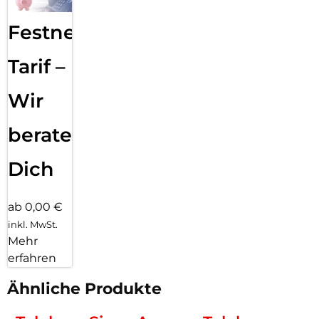
Alle aktuellen Gigaset Professional Mobilteile sind mit dem
N530 kompatibel und lassen sich problemlos integrieren.
Festnetz
Schließen Sie bis zu 8 Mobilteile an und erhöhen Sie die
DECT-Reichweite mit bis zu 6 Repeatern.
Tarif –
Einfache Einrichtung und Konfiguration:
Administratoren profitieren von der Zero-Touch-
Wir
Provisionierung. Die intuitive webbasierte Schnittstelle mit
OnlineHilfe, XML-basierte Konfigurationsdateien und die
beraten
Unterstützung von Standardprotokollen machen die
Konfiguration extrem einfach und schnell.
Dich
ab 0,00 €
inkl. MwSt.
Mehr
erfahren
Ähnliche Produkte