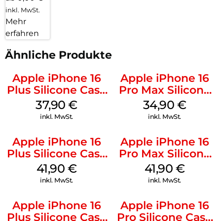
inkl. MwSt.
Mehr
erfahren
Ähnliche Produkte
Apple iPhone 16
Apple iPhone 16
Plus Silicone Case
Pro Max Silicone
MagSafe Lake
Case MagSafe
37,90
€
34,90
€
Green
Denim
inkl. MwSt.
inkl. MwSt.
Apple iPhone 16
Apple iPhone 16
Plus Silicone Case
Pro Max Silicone
MagSafe Stone
Case MagSafe
41,90
€
41,90
€
Gray
Ultramarine
inkl. MwSt.
inkl. MwSt.
Apple iPhone 16
Apple iPhone 16
Plus Silicone Case
Pro Silicone Case