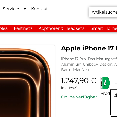
Services
Kontakt
bles
Festnetz
Kopfhörer & Headsets
Smart Hom
Apple iPhone 17
iPhone 17 Pro. Das leistungsstä
Aluminium Unibody Design, A
Batterielaufzeit.
1.247,90
€
inkl. MwSt.
Produkt
Online verfügbar