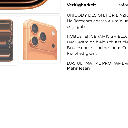
Verfügbarkeit
sofo
UNIBODY DESIGN. FÜR EINZ
Heißgeschmiedetes Aluminium 
es ja gab.
ROBUSTER CERAMIC SHIELD.
Der Ceramic Shield schützt di
Bruchschutz. Und der neue Cer
Kratzfestigkeit.
DAS ULTIMATIVE PRO KAMER
Mehr lesen
Mit 48 MP Rückkameras und 8x
Zoombereich, den es je bei ein
Hosentasche.
18MP CENTER STAGE FRONT
Flexible Bildausschnitte. Sma
Front- und Rückkamera und m
A19 PRO CHIP. DAMPFGEKÜHL
Der A19 Pro ist der leistungsst
Prozent höheren gleichbleibe