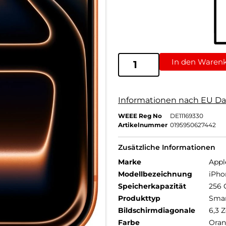
In den Waren
Informationen nach EU Da
WEEE Reg No
DE11169330
Artikelnummer
0195950627442
Zusätzliche Informationen
Marke
Appl
Modellbezeichnung
iPho
Speicherkapazität
256 
Produkttyp
Sma
Bildschirmdiagonale
6,3 Z
Farbe
Ora