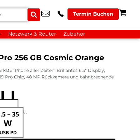
Termin Buchen
e
Netzwerk & Router
Zubehör
 Pro 256 GB Cosmic Orange
rkste iPhone aller Zeiten. Brillantes 6,3″ Display,
19 Pro Chip, 48 MP Rückkamera und bahnbrechende
datenblatt