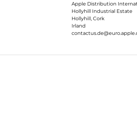
Apple Distribution Interna
Konnektivität – besonders auf 
Hollyhill Industrial Estate
PRIVATSPHÄRE.
Hollyhill, Cork
Datenschutz und Sicherheit auf
Irland
contactus.de@euro.apple