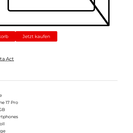
korb
Jetzt kaufen
ta Act
e
ne 17 Pro
GB
rtphones
oll
nge