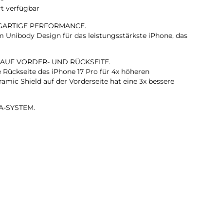
rt verfügbar
IGARTIGE PERFORMANCE.
Unibody Design für das leistungsstärkste iPhone, das
 AUF VORDER- UND RÜCKSEITE.
e Rückseite des iPhone 17 Pro für 4x höheren
amic Shield auf der Vorderseite hat eine 3x bessere
A-SYSTEM.
 Zoom in optischer Qualität – dem größten
em iPhone gab. Das ist wie 8 Pro Objektive in deiner
KAMERA.
rte Gruppenselfies, Videos mit doppelter Aufnahme von
ehr.
T. BLITZSCHNELL.
ärkste iPhone Chip, den es je gab, mit einer bis zu 40
nden Performance.