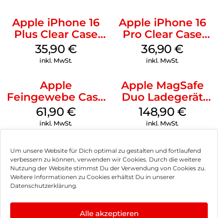
Apple iPhone 16
Apple iPhone 16
Plus Clear Case
Pro Clear Case
MagSafe
MagSafe
35,90
€
36,90
€
Transparent
Transparent
inkl. MwSt.
inkl. MwSt.
Apple
Apple MagSafe
Feingewebe Case
Duo Ladegerät
iPhone 15 Pro
Weiß
61,90
€
148,90
€
MagSafe Schwarz
inkl. MwSt.
inkl. MwSt.
Um unsere Website für Dich optimal zu gestalten und fortlaufend
verbessern zu können, verwenden wir Cookies. Durch die weitere
Nutzung der Website stimmst Du der Verwendung von Cookies zu.
Impressum
Weitere Informationen zu Cookies erhältst Du in unserer
Datenschutzerklärung.
AGB
Datenschutz
Alle akzeptieren