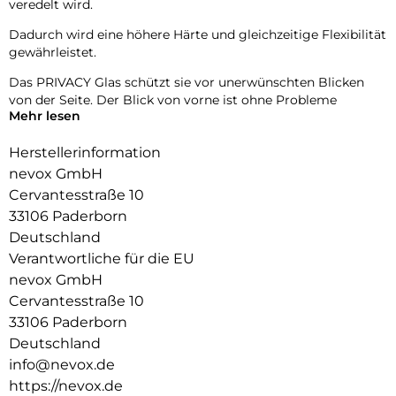
veredelt wird.
Dadurch wird eine höhere Härte und gleichzeitige Flexibilität
gewährleistet.
Das PRIVACY Glas schützt sie vor unerwünschten Blicken
von der Seite. Der Blick von vorne ist ohne Probleme
Mehr lesen
möglich, gleichzeitig wird der Blick von der Seite
abgedunkelt.
Herstellerinformation
Das NEVOGLASS 3D ist an den Kanten gewölbt und passt
nevox GmbH
sich somit dem Display an, wodurch eine bessere Haptik
Cervantesstraße 10
erzielt.
33106 Paderborn
Durch die Umformungen wird das komplette Display
Deutschland
zuverlässig geschützt.
Verantwortliche für die EU
nevox GmbH
Cervantesstraße 10
33106 Paderborn
Deutschland
info@nevox.de
https://nevox.de