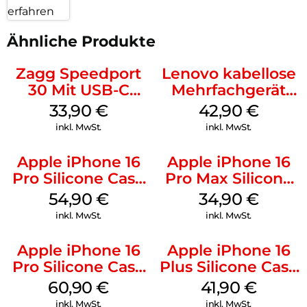
erfahren
Ähnliche Produkte
Zagg Speedport
Lenovo kabellose
30 Mit USB-C
Mehrfachgerät
Kabel Weiß
Luna Grey
33,90
€
42,90
€
inkl. MwSt.
inkl. MwSt.
Apple iPhone 16
Apple iPhone 16
Pro Silicone Case
Pro Max Silicone
MagSafe Black
Case MagSafe
54,90
€
34,90
€
Denim
inkl. MwSt.
inkl. MwSt.
Apple iPhone 16
Apple iPhone 16
Pro Silicone Case
Plus Silicone Case
MagSafe Stone
MagSafe Stone
60,90
€
41,90
€
Gray
Gray
inkl. MwSt.
inkl. MwSt.