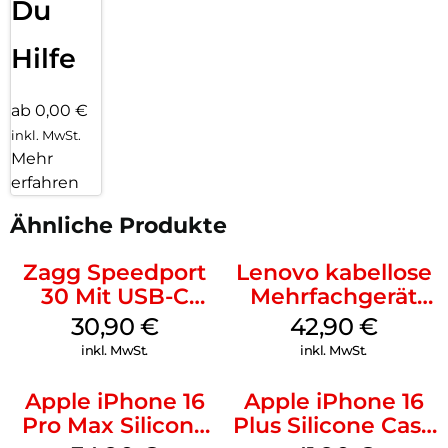
Du
Hilfe
ab 0,00 €
inkl. MwSt.
Mehr
erfahren
Ähnliche Produkte
Zagg Speedport
Lenovo kabellose
30 Mit USB-C
Mehrfachgerät
Kabel Weiß
Luna Grey
30,90
€
42,90
€
inkl. MwSt.
inkl. MwSt.
Apple iPhone 16
Apple iPhone 16
Pro Max Silicone
Plus Silicone Case