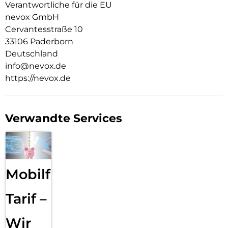
Verantwortliche für die EU
Material Art Crystal Klar
nevox GmbH
Cervantesstraße 10
33106 Paderborn
Deutschland
info@nevox.de
https://nevox.de
Verwandte Services
Mobilfunk
Tarif –
Wir