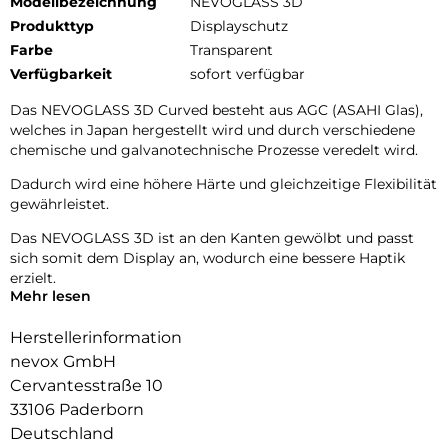
Modellbezeichnung
NEVOGLASS 3D
Produkttyp
Displayschutz
Farbe
Transparent
Verfügbarkeit
sofort verfügbar
Das NEVOGLASS 3D Curved besteht aus AGC (ASAHI Glas),
welches in Japan hergestellt wird und durch verschiedene
chemische und galvanotechnische Prozesse veredelt wird.
Dadurch wird eine höhere Härte und gleichzeitige Flexibilität
gewährleistet.
Das NEVOGLASS 3D ist an den Kanten gewölbt und passt
sich somit dem Display an, wodurch eine bessere Haptik
erzielt.
Mehr lesen
Durch die Umformungen wird das komplette Display
zuverlässig geschützt.
Herstellerinformation
nevox GmbH
Im Set enthalten ist ein Montagetool, welches das Anbringen
Cervantesstraße 10
erheblich vereinfacht.
33106 Paderborn
Glasdicke – 0.33mm
Deutschland
Eckenradius – 2.5D