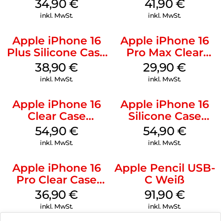
Case MagSafe
MagSafe Stone
34,90
€
41,90
€
Denim
Gray
inkl. MwSt.
inkl. MwSt.
Apple iPhone 16
Apple iPhone 16
Plus Silicone Case
Pro Max Clear
MagSafe Denim
Case MagSafe
38,90
€
29,90
€
Transparent
inkl. MwSt.
inkl. MwSt.
Apple iPhone 16
Apple iPhone 16
Clear Case
Silicone Case
MagSafe
MagSafe Lake
54,90
€
54,90
€
Transparent
Green
inkl. MwSt.
inkl. MwSt.
Apple iPhone 16
Apple Pencil USB-
Pro Clear Case
C Weiß
MagSafe
36,90
€
91,90
€
Transparent
inkl. MwSt.
inkl. MwSt.