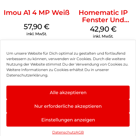
Imou A1 4 MP Weiß
Homematic IP
Fenster Und
57,90
€
Türkontakt
42,90
€
Optisch Weiß
inkl. MwSt.
inkl. MwSt.
Um unsere Website für Dich optimal zu gestalten und fortlaufend
verbessern zu können, verwenden wir Cookies. Durch die weitere
Nutzung der Website stimmst Du der Verwendung von Cookies zu.
Impressum
Weitere Informationen zu Cookies erhältst Du in unserer
Datenschutzerklärung.
AGB
Datenschutz
Alle akzeptieren
Vertrag widerrufen
Nur erforderliche akzeptieren
Hinweis zur Batterieentsorgung
Einstellungen anzeigen
Newsletter
Datenschutz
AGB
©
2026
, Brodos AG – All Rights Reserved.