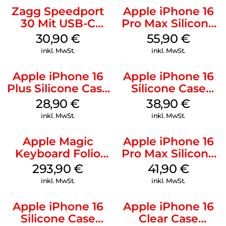
Zagg Speedport
Apple iPhone 16
30 Mit USB-C
Pro Max Silicone
Kabel Weiß
Case MagSafe
30,90
€
55,90
€
Stone Gray
inkl. MwSt.
inkl. MwSt.
Apple iPhone 16
Apple iPhone 16
Plus Silicone Case
Silicone Case
MagSafe Black
MagSafe
28,90
€
38,90
€
Ultramarine
inkl. MwSt.
inkl. MwSt.
Apple Magic
Apple iPhone 16
Keyboard Folio
Pro Max Silicone
iPad 10.9″ (10.Gen.)
Case MagSafe
293,90
€
41,90
€
Weiß
Ultramarine
inkl. MwSt.
inkl. MwSt.
Apple iPhone 16
Apple iPhone 16
Silicone Case
Clear Case