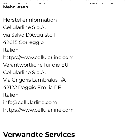
für zusätzlichen Schutz von Kamera und Display. Die
Mehr lesen
antibakterielle Beschichtung und die Verwendung von
Recyclingmaterial machen ICY MAG zu einer sicheren und
Herstellerinformation
verantwortungsvollen Wahl für jeden Tag.
Cellularline S.p.A.
via Salvo D'Acquisto 1
42015 Correggio
Italien
https://www.cellularline.com
Verantwortliche für die EU
Cellularline S.p.A.
Via Grigoris Lambrakis 1/A
42122 Reggio Emilia RE
Italien
info@cellularline.com
https://www.cellularline.com
Verwandte Services