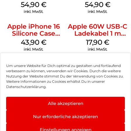
MagSafe Black
MagSafe
54,90
€
54,90
€
Transparent
inkl. MwSt.
inkl. MwSt.
Apple iPhone 16
Apple 60W USB-C
Silicone Case
Ladekabel 1 m
MagSafe Plum
Weiß
43,90
€
17,90
€
inkl. MwSt.
inkl. MwSt.
Um unsere Website für Dich optimal zu gestalten und fortlaufend
verbessern zu können, verwenden wir Cookies. Durch die weitere
Nutzung der Website stimmst Du der Verwendung von Cookies zu.
Impressum
Weitere Informationen zu Cookies erhältst Du in unserer
Datenschutzerklärung.
AGB
Datenschutz
Alle akzeptieren
Vertrag widerrufen
Nur erforderliche akzeptieren
Hinweis zur Batterieentsorgung
Einstellungen anzeigen