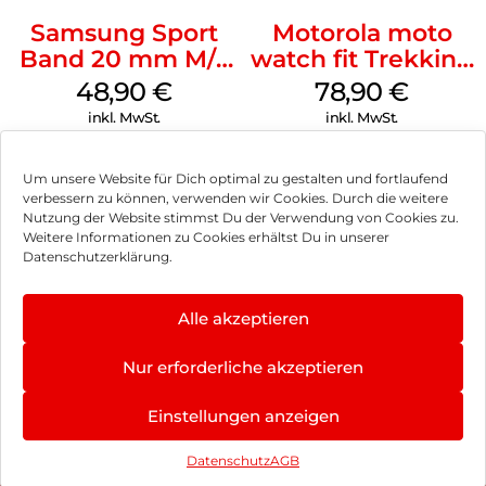
Samsung Sport
Motorola moto
Band 20 mm M/L
watch fit Trekking
Galaxy Watch
Green
48,90
€
78,90
€
Series Silber
inkl. MwSt.
inkl. MwSt.
Um unsere Website für Dich optimal zu gestalten und fortlaufend
verbessern zu können, verwenden wir Cookies. Durch die weitere
Nutzung der Website stimmst Du der Verwendung von Cookies zu.
Impressum
Weitere Informationen zu Cookies erhältst Du in unserer
Datenschutzerklärung.
AGB
Datenschutz
Alle akzeptieren
Vertrag widerrufen
Nur erforderliche akzeptieren
Hinweis zur Batterieentsorgung
Einstellungen anzeigen
Newsletter
Datenschutz
AGB
©
2026
, Brodos AG – All Rights Reserved.