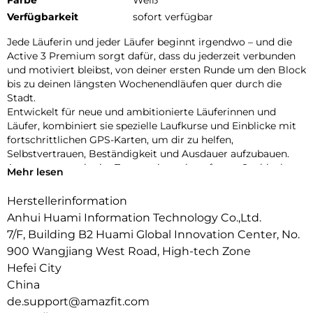
Verfügbarkeit
sofort verfügbar
Jede Läuferin und jeder Läufer beginnt irgendwo – und die
Active 3 Premium sorgt dafür, dass du jederzeit verbunden
und motiviert bleibst, von deiner ersten Runde um den Block
bis zu deinen längsten Wochenendläufen quer durch die
Stadt.
Entwickelt für neue und ambitionierte Läuferinnen und
Läufer, kombiniert sie spezielle Laufkurse und Einblicke mit
fortschrittlichen GPS-Karten, um dir zu helfen,
Selbstvertrauen, Beständigkeit und Ausdauer aufzubauen.
Ausgestattet mit vier Tasten, einem kratzfesten Saphirglas-
Mehr lesen
Display und einem brillanten 1,32″-AMOLED-Bildschirm, das
selbst bei intensiver Sonneneinstrahlung gut ablesbar ist,
Herstellerinformation
bietet dir die Active 3 Premium bei jedem Lauf volle
Anhui Huami Information Technology Co.,Ltd.
Kontrolle und beste Sicht – von Läufen im Morgengrauen bis
7/F, Building B2 Huami Global Innovation Center, No.
zu Runs durch die Innenstadt.
900 Wangjiang West Road, High-tech Zone
Klüger Trainieren, Kraftvoller Laufen:
Bringe dein Lauftraining auf das nächste Level – mit
Hefei City
wissenschaftlich fundierten Trainingsplänen vom Einsteiger-
China
bis zum Marathon-Niveau. Mit sofort startklaren Workouts
de.support@amazfit.com
wie Aerobic Endurance Foundation, Fartlek-Läufen und Core-