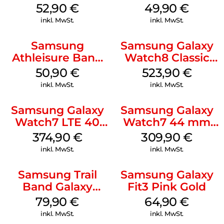
Galaxy
Watch8/Watch8
52,90
€
49,90
€
Watch8/Watch8
Classic White
inkl. MwSt.
inkl. MwSt.
Classic White
Samsung
Samsung Galaxy
Athleisure Band
Watch8 Classic
(M/L) Galaxy
White
50,90
€
523,90
€
Watch8/Watch8
inkl. MwSt.
inkl. MwSt.
Classic Green
Samsung Galaxy
Samsung Galaxy
Watch7 LTE 40
Watch7 44 mm
mm Cream
Green
374,90
€
309,90
€
inkl. MwSt.
inkl. MwSt.
Samsung Trail
Samsung Galaxy
Band Galaxy
Fit3 Pink Gold
Watch Ultra
79,90
€
64,90
€
Orange
inkl. MwSt.
inkl. MwSt.