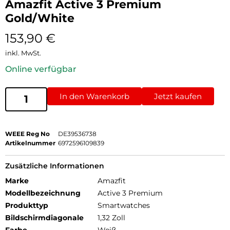
Amazfit Active 3 Premium
Gold/White
153,90
€
inkl. MwSt.
Online verfügbar
In den Warenkorb
Jetzt kaufen
WEEE Reg No
DE39536738
Artikelnummer
6972596109839
Zusätzliche Informationen
Marke
Amazfit
Modellbezeichnung
Active 3 Premium
Produkttyp
Smartwatches
Bildschirmdiagonale
1,32 Zoll
Farbe
Weiß