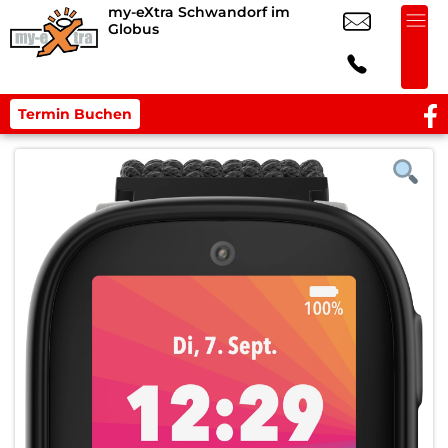
my-eXtra Schwandorf im
Globus
Termin Buchen