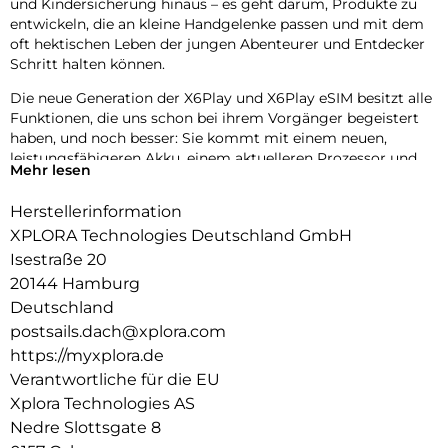
und Kindersicherung hinaus – es geht darum, Produkte zu
entwickeln, die an kleine Handgelenke passen und mit dem
oft hektischen Leben der jungen Abenteurer und Entdecker
Schritt halten können.
Die neue Generation der X6Play und X6Play eSIM besitzt alle
Funktionen, die uns schon bei ihrem Vorgänger begeistert
haben, und noch besser: Sie kommt mit einem neuen,
leistungsfähigeren Akku, einem aktuelleren Prozessor und
Mehr lesen
einem gewebten, elastischen Textilarmband für noch mehr
Komfort.
Herstellerinformation
Das neue Design umfasst außerdem zwei austauschbare
XPLORA Technologies Deutschland GmbH
Frames zum Individualisieren der Uhr. Die neue Generation
Isestraße 20
der X6Play und X6Play eSIM ist eine erstklassige Wahl für
20144 Hamburg
Eltern, die sich für ihr Kind einen sicheren Einstieg in die
Deutschland
digitale Kommunikation wünschen, ohne Kompromisse bei
postsails.dach@xplora.com
Zuverlässigkeit und Qualität einzugehen.
https://myxplora.de
Verantwortliche für die EU
Xplora Technologies AS
Nedre Slottsgate 8