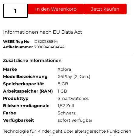
In den Warenkorb
Jetzt kaufen
Informationen nach EU Data Act
WEEE Reg No
DE20285894
Artikelnummer
7090048404642
Zusätzliche Informationen
Marke
Xplora
Modellbezeichnung
X6Play (2. Gen.)
Speicherkapazität
8 GB
Arbeitsspeicher (RAM)
1 GB
Produkttyp
Smartwatches
Bildschirmdiagonale
1,52 Zoll
Farbe
Schwarz
Verfügbarkeit
sofort verfügbar
Technologie für Kinder geht über altersgerechte Funktionen