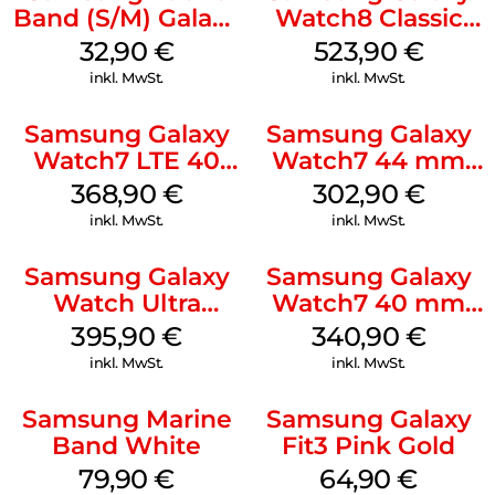
Band (S/M) Galaxy
Watch8 Classic
Watch8/Watch8
White
32,90
€
523,90
€
Classic Red
inkl. MwSt.
inkl. MwSt.
Samsung Galaxy
Samsung Galaxy
Watch7 LTE 40
Watch7 44 mm
mm Cream
Green
368,90
€
302,90
€
inkl. MwSt.
inkl. MwSt.
Samsung Galaxy
Samsung Galaxy
Watch Ultra
Watch7 40 mm
Titanium Gray
Green
395,90
€
340,90
€
inkl. MwSt.
inkl. MwSt.
Samsung Marine
Samsung Galaxy
Band White
Fit3 Pink Gold
79,90
€
64,90
€