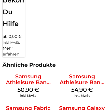
bekommst
Du
Hilfe
ab 0,00 €
inkl. MwSt.
Mehr
erfahren
Ähnliche Produkte
Samsung
Samsung
Athleisure Band
Athleisure Band
(M/L) Galaxy
(S/M) Galaxy
50,90
€
54,90
€
Watch8/Watch8
Watch8/Watch8
inkl. MwSt.
inkl. MwSt.
Classic Green
Classic Graphite
Samsung Fabric
Samsung Galaxy