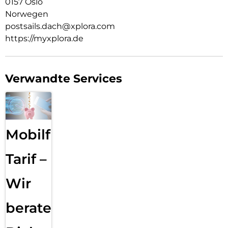
0157 Oslo
Norwegen
postsails.dach@xplora.com
https://myxplora.de
Verwandte Services
Mobilfunk
Tarif –
Wir
beraten