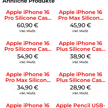
Ähnliche Produkte
Apple iPhone 16
Apple iPhone 16
Pro Silicone Case
Pro Max Silicone
MagSafe Stone
Case MagSafe
60,90
€
45,90
€
Gray
Ultramarine
inkl. MwSt.
inkl. MwSt.
Apple iPhone 16
Apple iPhone 16
Pro Silicone Case
Plus Silicone Case
MagSafe Black
MagSafe Denim
54,90
€
38,90
€
inkl. MwSt.
inkl. MwSt.
Apple iPhone 16
Apple iPhone 16
Pro Max Silicone
Plus Silicone Case
Case MagSafe
MagSafe Black
34,90
€
28,90
€
Denim
inkl. MwSt.
inkl. MwSt.
Apple iPhone 16
Apple Pencil USB-