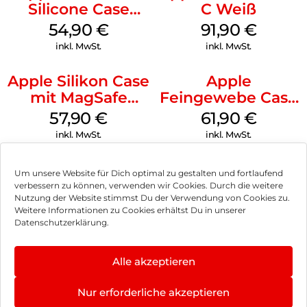
Silicone Case
C Weiß
MagSafe Black
54,90
€
91,90
€
inkl. MwSt.
inkl. MwSt.
Apple Silikon Case
Apple
mit MagSafe
Feingewebe Case
iPhone 14 Pro
iPhone 15 Pro
57,90
€
61,90
€
(PRODUCT)RED
MagSafe Schwarz
inkl. MwSt.
inkl. MwSt.
Um unsere Website für Dich optimal zu gestalten und fortlaufend
verbessern zu können, verwenden wir Cookies. Durch die weitere
Nutzung der Website stimmst Du der Verwendung von Cookies zu.
Impressum
Weitere Informationen zu Cookies erhältst Du in unserer
Datenschutzerklärung.
AGB
Datenschutz
Alle akzeptieren
Vertrag widerrufen
Nur erforderliche akzeptieren