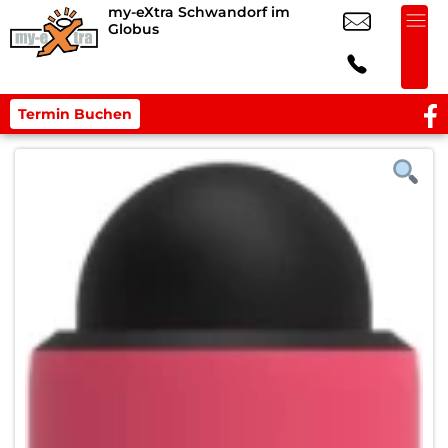
my-eXtra Schwandorf im
Globus
Termin Buchen