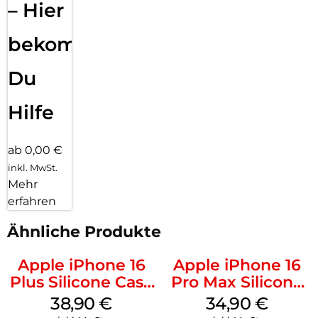
– Hier
bekommst
Du
Hilfe
ab 0,00 €
inkl. MwSt.
Mehr
erfahren
Ähnliche Produkte
Apple iPhone 16
Apple iPhone 16
Plus Silicone Case
Pro Max Silicone
MagSafe Denim
Case MagSafe
38,90
€
34,90
€
Denim