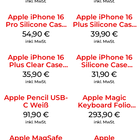
inkl. MwSt.
inkl. MwSt.
Apple iPhone 16
Apple iPhone 16
Pro Silicone Case
Plus Silicone Case
MagSafe Black
MagSafe Plum
54,90
€
39,90
€
inkl. MwSt.
inkl. MwSt.
Apple iPhone 16
Apple iPhone 16
Plus Clear Case
Silicone Case
MagSafe
MagSafe Fuchsia
35,90
€
31,90
€
Transparent
inkl. MwSt.
inkl. MwSt.
Apple Pencil USB-
Apple Magic
C Weiß
Keyboard Folio
iPad 10.9″ (10.Gen.)
91,90
€
293,90
€
Weiß
inkl. MwSt.
inkl. MwSt.
Apple MagSafe
Apple