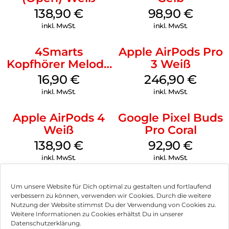
138,90
€
98,90
€
inkl. MwSt.
inkl. MwSt.
4Smarts
Apple AirPods Pro
Kopfhörer Melody
3 Weiß
Digital USB-C
16,90
€
246,90
€
Weiß
inkl. MwSt.
inkl. MwSt.
Apple AirPods 4
Google Pixel Buds
Weiß
Pro Coral
138,90
€
92,90
€
inkl. MwSt.
inkl. MwSt.
Um unsere Website für Dich optimal zu gestalten und fortlaufend
verbessern zu können, verwenden wir Cookies. Durch die weitere
Nutzung der Website stimmst Du der Verwendung von Cookies zu.
Impressum
Weitere Informationen zu Cookies erhältst Du in unserer
Datenschutzerklärung.