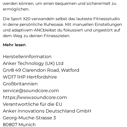
werden können, um einen bequemen und sichererHalt zu
ermöglichen.
Die Sport X20 verwandeln selbst das lauteste Fitnessstudio
in deine persönliche Ruheoase. Mit manuellen Einstellungen
und adaptivem ANCbleibst du fokussiert und ungestört auf
dem Weg zu deinen Fitnesszielen.
Mehr lesen
Tauche ein in das intensive Bass-Erlebnisder soundcore
BassUp-Technologie, angetrieben von kraftvollen 11mm
Herstellerinformation
dynamischen Treibern. Steigert deinen Sound und
katapultiert deine Motivation in ungeahnte Höhen.
Anker Technology (UK) Ltd
Gnr8 49 Clarendon Road, Watford
Die Sportkopfhörer mit ihrem einzigartigen
WD17 1HP Hertfordshire
Hohlraumdesign und soundcores exklusiver SweatGuard-
Technologie bieten Schutz vor Wasser, SchweiB und Staub
Großbritannien
durch eine U-Boot inspierierte Abdichtung.
service@soundcore.com
https://www.soundcore.com
Die Sport X20 Workout Kopfhörer glänzen mit 12 Stunden
Verantwortliche für die EU
Akkulaufzeit pro Ladung, die mit dem Ladecase auf 48
Stunden steigt. Dank Schnellladefunktion bist du sofort
Anker Innovations Deutschland GmbH
Trainings bereit.
Georg-Muche-Strasse 3
80807 Munich