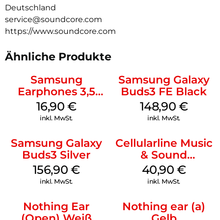
Deutschland
service@soundcore.com
https://www.soundcore.com
Ähnliche Produkte
Samsung
Samsung Galaxy
Earphones 3,5
Buds3 FE Black
mm Schwarz
16,90
€
148,90
€
inkl. MwSt.
inkl. MwSt.
Samsung Galaxy
Cellularline Music
Buds3 Silver
& Sound
Bluetooth
156,90
€
40,90
€
Headphone MAXI
inkl. MwSt.
inkl. MwSt.
3 Blue
Nothing Ear
Nothing ear (a)
(Open) Weiß
Gelb