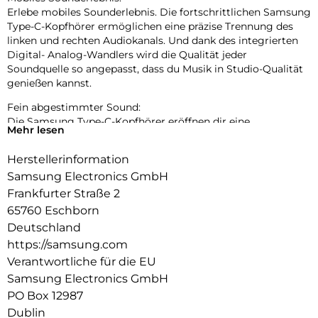
Erlebe mobiles Sounderlebnis. Die fortschrittlichen Samsung
Type-C-Kopfhörer ermöglichen eine präzise Trennung des
linken und rechten Audiokanals. Und dank des integrierten
Digital- Analog-Wandlers wird die Qualität jeder
Soundquelle so angepasst, dass du Musik in Studio-Qualität
genießen kannst.
Fein abgestimmter Sound:
Die Samsung Type-C-Kopfhörer eröffnen dir eine
Mehr lesen
facettenreiche Klangwelt mit klarem und ausgewogenem
Sound. Sie sind mit einem 2-Wege-Lautsprecher
Herstellerinformation
ausgestattet und bieten satten Klang, der klar und
Samsung Electronics GmbH
ausgewogen wiedergegeben wird. Abgestimmt durch die
Sound-Experten von AKG, kannst du mit den Type-C-
Frankfurter Straße 2
Kopfhörern von Samsung professionellen Sound erleben.
65760 Eschborn
Deutschland
Entspannt und komfortabel Musik genießen:
https://samsung.com
Jeder Ohrhörer ist aus leichten Materialien gefertigt und so
konzipiert, dass er bequem in deinen Ohren sitzt. Damit du
Verantwortliche für die EU
den Tag mit deiner Musik ausklingen lassen kannst – wähle
Samsung Electronics GmbH
einfach aus den enthaltenen Ohrstöpsel die richtige Größe
PO Box 12987
aus um die richtige Passform zu erhalten. Außerdem
Dublin
verfügen die Kopfhörer über ein Stoffkabel, sodass sie sich