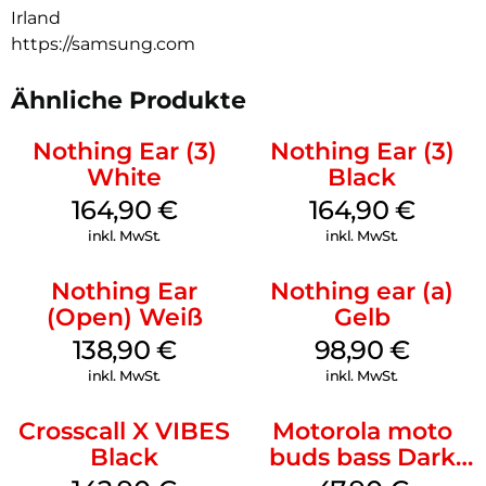
Irland
nicht mehr so leicht in deiner Tasche verknoten.
https://samsung.com
Ähnliche Produkte
Nothing Ear (3)
Nothing Ear (3)
White
Black
164,90
€
164,90
€
inkl. MwSt.
inkl. MwSt.
Nothing Ear
Nothing ear (a)
(Open) Weiß
Gelb
138,90
€
98,90
€
inkl. MwSt.
inkl. MwSt.
Crosscall X VIBES
Motorola moto
Black
buds bass Dark
Shadow