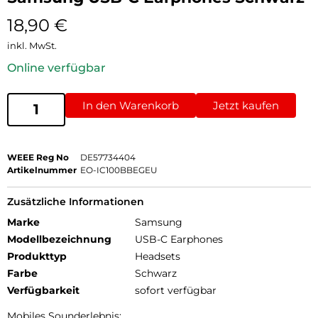
18,90
€
inkl. MwSt.
Online verfügbar
In den Warenkorb
Jetzt kaufen
WEEE Reg No
DE57734404
Artikelnummer
EO-IC100BBEGEU
Zusätzliche Informationen
Marke
Samsung
Modellbezeichnung
USB-C Earphones
Produkttyp
Headsets
Farbe
Schwarz
Verfügbarkeit
sofort verfügbar
Mobiles Sounderlebnis: