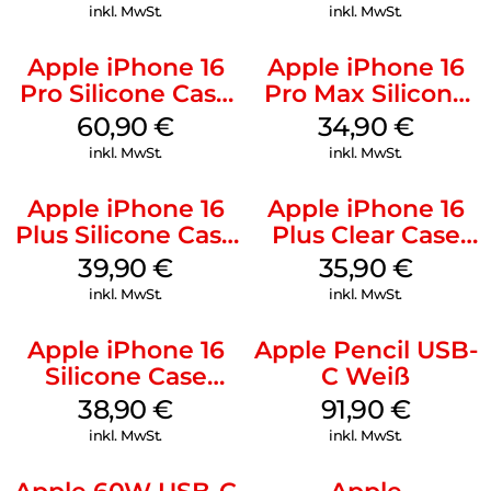
Mobile
inkl. MwSt.
inkl. MwSt.
Apple iPhone 16
Apple iPhone 16
Pro Silicone Case
Pro Max Silicone
MagSafe Stone
Case MagSafe
60,90
€
34,90
€
Gray
Denim
inkl. MwSt.
inkl. MwSt.
Apple iPhone 16
Apple iPhone 16
Plus Silicone Case
Plus Clear Case
MagSafe Plum
MagSafe
39,90
€
35,90
€
Transparent
inkl. MwSt.
inkl. MwSt.
Apple iPhone 16
Apple Pencil USB-
Silicone Case
C Weiß
MagSafe
38,90
€
91,90
€
Ultramarine
inkl. MwSt.
inkl. MwSt.