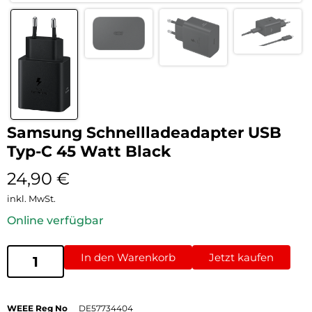
Samsung Schnellladeadapter USB
Typ-C 45 Watt Black
24,90
€
inkl. MwSt.
Online verfügbar
In den Warenkorb
Jetzt kaufen
WEEE Reg No
DE57734404