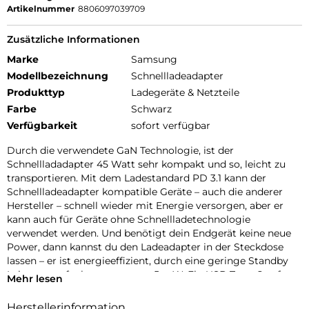
Artikelnummer
8806097039709
Zusätzliche Informationen
Marke
Samsung
Modellbezeichnung
Schnellladeadapter
Produkttyp
Ladegeräte & Netzteile
Farbe
Schwarz
Verfügbarkeit
sofort verfügbar
Durch die verwendete GaN Technologie, ist der
Schnellladadapter 45 Watt sehr kompakt und so, leicht zu
transportieren. Mit dem Ladestandard PD 3.1 kann der
Schnellladeadapter kompatible Geräte – auch die anderer
Hersteller – schnell wieder mit Energie versorgen, aber er
kann auch für Geräte ohne Schnellladetechnologie
verwendet werden. Und benötigt dein Endgerät keine neue
Power, dann kannst du den Ladeadapter in der Steckdose
lassen – er ist energieeffizient, durch eine geringe Standby
Leistungsaufnahme von nur ≤ 5 mW. Ein USB Type-C auf
Mehr lesen
USB Type-C Kabel ist im Lieferumfang enthalten.
Herstellerinformation