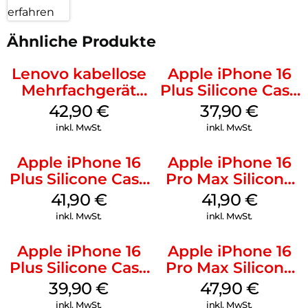
erfahren
Ähnliche Produkte
Lenovo kabellose
Apple iPhone 16
Mehrfachgerät
Plus Silicone Case
Luna Grey
MagSafe Lake
42,90
€
37,90
€
Green
inkl. MwSt.
inkl. MwSt.
Apple iPhone 16
Apple iPhone 16
Plus Silicone Case
Pro Max Silicone
MagSafe Stone
Case MagSafe
41,90
€
41,90
€
Gray
Ultramarine
inkl. MwSt.
inkl. MwSt.
Apple iPhone 16
Apple iPhone 16
Plus Silicone Case
Pro Max Silicone
MagSafe Plum
Case MagSafe
39,90
€
47,90
€
Black
inkl. MwSt.
inkl. MwSt.