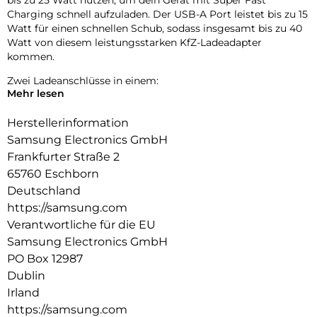
Charging schnell aufzuladen. Der USB-A Port leistet bis zu 15
Watt für einen schnellen Schub, sodass insgesamt bis zu 40
Watt von diesem leistungsstarken KfZ-Ladeadapter
kommen.
Zwei Ladeanschlüsse in einem:
Mehr lesen
Mit dem Dual Port dieses platzsparenden Kfz-Ladegeräts
kannst du zwei kompatible Geräte gleichzeitig aufladen –
Herstellerinformation
dein Smartphone und das deines Freundes.
Samsung Electronics GmbH
Frankfurter Straße 2
65760 Eschborn
Deutschland
https://samsung.com
Verantwortliche für die EU
Samsung Electronics GmbH
PO Box 12987
Dublin
Irland
https://samsung.com