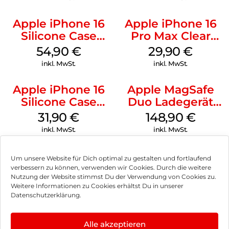
Apple iPhone 16
Apple iPhone 16
Silicone Case
Pro Max Clear
MagSafe Lake
Case MagSafe
54,90
€
29,90
€
Green
Transparent
inkl. MwSt.
inkl. MwSt.
Apple iPhone 16
Apple MagSafe
Silicone Case
Duo Ladegerät
MagSafe Fuchsia
Weiß
31,90
€
148,90
€
inkl. MwSt.
inkl. MwSt.
Um unsere Website für Dich optimal zu gestalten und fortlaufend
verbessern zu können, verwenden wir Cookies. Durch die weitere
Nutzung der Website stimmst Du der Verwendung von Cookies zu.
Impressum
Weitere Informationen zu Cookies erhältst Du in unserer
Datenschutzerklärung.
AGB
Datenschutz
Alle akzeptieren