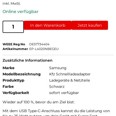
inkl. MwSt.
Online verfügbar
In den Warenkorb
Jetzt kaufen
WEEE Reg No
DE57734404
Artikelnummer
EP-L4020NBEGEU
Zusätzliche Informationen
Marke
Samsung
Modellbezeichnung
Kfz Schnellladeadapter
Produkttyp
Ladegeräte & Netzteile
Farbe
Schwarz
Verfügbarkeit
sofort verfügbar
Wieder auf 100 %, bevor du am Ziel bist:
Mit dem USB Type-C-Anschluss kannst du die Leistung von
bis zu 25 Watt nutzen, um dein Gerät mit Super Fast