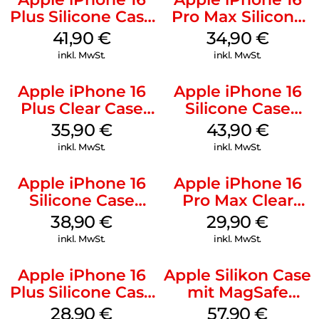
Plus Silicone Case
Pro Max Silicone
MagSafe Stone
Case MagSafe
41,90
€
34,90
€
Gray
Denim
inkl. MwSt.
inkl. MwSt.
Apple iPhone 16
Apple iPhone 16
Plus Clear Case
Silicone Case
MagSafe
MagSafe Plum
35,90
€
43,90
€
Transparent
inkl. MwSt.
inkl. MwSt.
Apple iPhone 16
Apple iPhone 16
Silicone Case
Pro Max Clear
MagSafe
Case MagSafe
38,90
€
29,90
€
Ultramarine
Transparent
inkl. MwSt.
inkl. MwSt.
Apple iPhone 16
Apple Silikon Case
Plus Silicone Case
mit MagSafe
MagSafe Black
iPhone 14 Pro
28,90
€
57,90
€