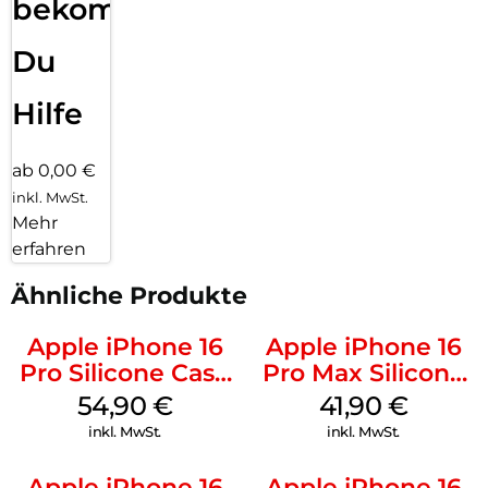
bekommst
Du
Hilfe
ab 0,00 €
inkl. MwSt.
Mehr
erfahren
Ähnliche Produkte
Apple iPhone 16
Apple iPhone 16
Pro Silicone Case
Pro Max Silicone
MagSafe Black
Case MagSafe
54,90
€
41,90
€
Ultramarine
inkl. MwSt.
inkl. MwSt.
Apple iPhone 16
Apple iPhone 16