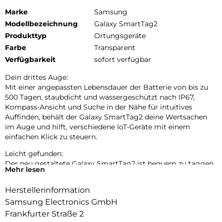
Marke
Samsung
Modellbezeichnung
Galaxy SmartTag2
Produkttyp
Ortungsgeräte
Farbe
Transparent
Verfügbarkeit
sofort verfügbar
Dein drittes Auge:
Mit einer angepassten Lebensdauer der Batterie von bis zu
500 Tagen, staubdicht und wassergeschützt nach IP67,
Kompass-Ansicht und Suche in der Nähe für intuitives
Auffinden, behält der Galaxy SmartTag2 deine Wertsachen
im Auge und hilft, verschiedene IoT-Geräte mit einem
einfachen Klick zu steuern.
Leicht gefunden:
Der neu gestaltete Galaxy SmartTag2 ist bequem zu taggen
Mehr lesen
und zu tragen. Er ist staubdicht und wassergeschützt nach
IP67, ermöglicht den Fernzugriff auf deine IoT-Geräte und
Herstellerinformation
hält bis zu 500 Tage oder sogar bis zu 40 % länger im
Samsung Electronics GmbH
Energiesparmodus.
Frankfurter Straße 2
Auf Nummer sicher: