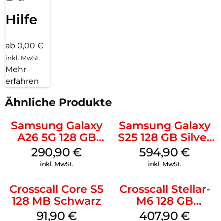
Hilfe
ab 0,00 €
inkl. MwSt.
Mehr
erfahren
Ähnliche Produkte
Samsung Galaxy
Samsung Galaxy
A26 5G 128 GB
S25 128 GB Silver
White
Shadow
290,90
€
594,90
€
inkl. MwSt.
inkl. MwSt.
Crosscall Core S5
Crosscall Stellar-
128 MB Schwarz
M6 128 GB
Schwarz
91,90
€
407,90
€