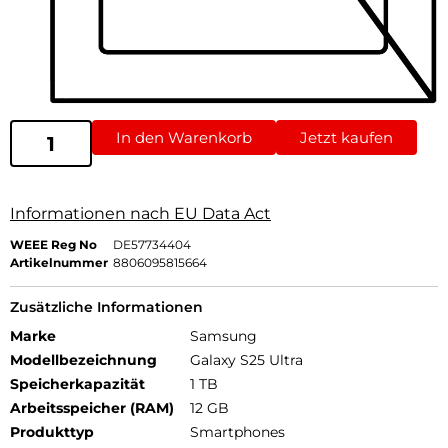
In den Warenkorb
Jetzt kaufen
Informationen nach EU Data Act
WEEE Reg No
DE57734404
Artikelnummer
8806095815664
Zusätzliche Informationen
Marke
Samsung
Modellbezeichnung
Galaxy S25 Ultra
Speicherkapazität
1 TB
Arbeitsspeicher (RAM)
12 GB
Produkttyp
Smartphones