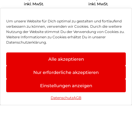
inkl. MwSt.
inkl. MwSt.
Google Pixel 9 Pro
Apple iPhone 16e
Um unsere Website für Dich optimal zu gestalten und fortlaufend
XL 128 GB
128 GB Schwarz
verbessern zu können, verwenden wir Cookies. Durch die weitere
Obsidian
Nutzung der Website stimmst Du der Verwendung von Cookies zu.
779,90
€
597,90
€
Weitere Informationen zu Cookies erhältst Du in unserer
inkl. MwSt.
inkl. MwSt.
Datenschutzerklärung.
Apple iPhone 16
Apple iPhone 16
Alle akzeptieren
128 GB Ultramarin
128 GB Weiß
902,90
€
815,90
€
Nur erforderliche akzeptieren
inkl. MwSt.
inkl. MwSt.
Einstellungen anzeigen
Apple iPhone 16
Apple iPhone 16
Datenschutz
AGB
128 GB Blaugrün
128 GB Pink
903,90
€
917,90
€
inkl. MwSt.
inkl. MwSt.