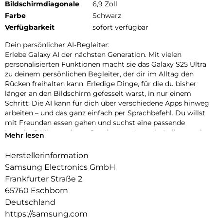
Bildschirmdiagonale
6,9 Zoll
Farbe
Schwarz
Verfügbarkeit
sofort verfügbar
Dein persönlicher AI-Begleiter:
Erlebe Galaxy AI der nächsten Generation. Mit vielen
personalisierten Funktionen macht sie das Galaxy S25 Ultra
zu deinem persönlichen Begleiter, der dir im Alltag den
Rücken freihalten kann. Erledige Dinge, für die du bisher
länger an den Bildschirm gefesselt warst, in nur einem
Schritt: Die AI kann für dich über verschiedene Apps hinweg
arbeiten – und das ganz einfach per Sprachbefehl. Du willst
mit Freunden essen gehen und suchst eine passende
Location? Mit nur einem Satz kannst du nach „Italiener mit
Mehr lesen
besten Bewertungen, bei denen Hunde erlaubt sind“ suchen
und die Zusammenfassung direkt in euren Gruppenchat
Herstellerinformation
einfügen lassen. Dir ist es wichtig, up-to-date zu bleiben?
Samsung Electronics GmbH
Auch darum kann sich jetzt dein Galaxy S25 Ultra kümmern.
Frankfurter Straße 2
In Form von automatischen Now Briefs versorgt es dich mit
65760 Eschborn
Tipps und Updates rund um deine Routinen. Auf deiner
täglichen Strecke zum Büro ist heute viel Verkehr? Schon
Deutschland
erhältst du die Mitteilung, dass du 10 Minuten früher
https://samsung.com