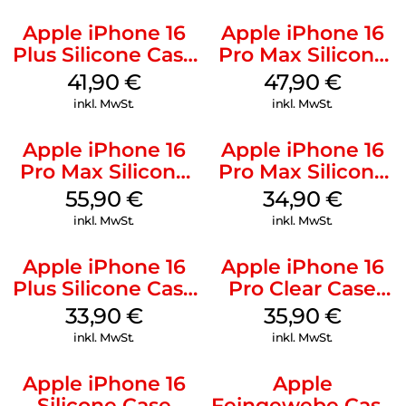
Apple iPhone 16
Apple iPhone 16
Plus Silicone Case
Pro Max Silicone
MagSafe Stone
Case MagSafe
41,90
€
47,90
€
Gray
Black
inkl. MwSt.
inkl. MwSt.
Apple iPhone 16
Apple iPhone 16
Pro Max Silicone
Pro Max Silicone
Case MagSafe
Case MagSafe
55,90
€
34,90
€
Stone Gray
Denim
inkl. MwSt.
inkl. MwSt.
Apple iPhone 16
Apple iPhone 16
Plus Silicone Case
Pro Clear Case
MagSafe Lake
MagSafe
33,90
€
35,90
€
Green
Transparent
inkl. MwSt.
inkl. MwSt.
Apple iPhone 16
Apple
Silicone Case
Feingewebe Case