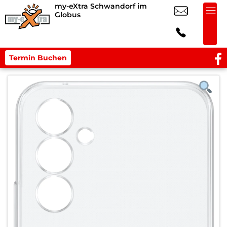
my-eXtra Schwandorf im
Globus
Termin Buchen