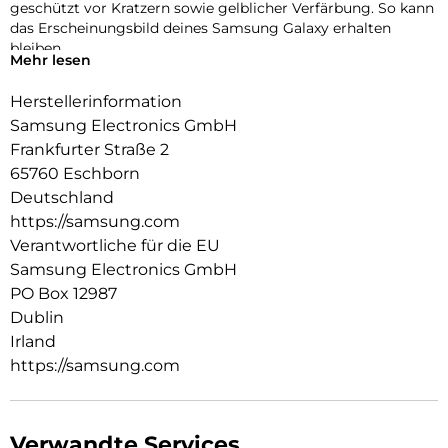
geschützt vor Kratzern sowie gelblicher Verfärbung. So kann
das Erscheinungsbild deines Samsung Galaxy erhalten
bleiben.
Mehr lesen
Dein Case – deine Leinwand für Sticker
Herstellerinformation
Das Clear Case bringt die Farbe deines A54 5G zur Geltung
und bietet dir gleichzeitig viel Platz, um deinem Case eine
Samsung Electronics GmbH
persönliche Note zu verleihen. Beklebe es mit Stickern und
Frankfurter Straße 2
mache es so zu einem Unikat.
65760 Eschborn
Deutschland
https://samsung.com
Verantwortliche für die EU
Samsung Electronics GmbH
PO Box 12987
Dublin
Irland
https://samsung.com
Verwandte Services