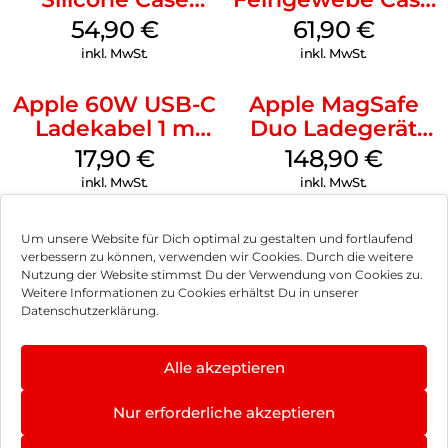
MagSafe Black
iPhone 15 Pro
54,90
€
61,90
€
MagSafe Schwarz
inkl. MwSt.
inkl. MwSt.
Apple 60W USB-C
Apple MagSafe
Ladekabel 1 m
Duo Ladegerät
Weiß
Weiß
17,90
€
148,90
€
inkl. MwSt.
inkl. MwSt.
Um unsere Website für Dich optimal zu gestalten und fortlaufend
verbessern zu können, verwenden wir Cookies. Durch die weitere
Nutzung der Website stimmst Du der Verwendung von Cookies zu.
Impressum
Weitere Informationen zu Cookies erhältst Du in unserer
Datenschutzerklärung.
AGB
Datenschutz
Alle akzeptieren
Vertrag widerrufen
Nur erforderliche akzeptieren
Hinweis zur Batterieentsorgung