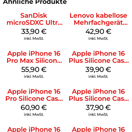
Ähnliche Produkte
SanDisk
Lenovo kabellose
microSDXC Ultra
Mehrfachgerät
128 GB + Adapter
Luna Grey
33,90
€
42,90
€
Mobile
inkl. MwSt.
inkl. MwSt.
Apple iPhone 16
Apple iPhone 16
Pro Max Silicone
Plus Silicone Case
Case MagSafe
MagSafe Plum
55,90
€
39,90
€
Stone Gray
inkl. MwSt.
inkl. MwSt.
Apple iPhone 16
Apple iPhone 16
Pro Silicone Case
Plus Silicone Case
MagSafe Stone
MagSafe Lake
60,90
€
37,90
€
Gray
Green
inkl. MwSt.
inkl. MwSt.
Apple iPhone 16
Apple iPhone 16