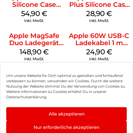
Silicone Case
Plus Silicone Case
MagSafe Black
MagSafe Black
54,90
€
28,90
€
inkl. MwSt.
inkl. MwSt.
Apple MagSafe
Apple 60W USB-C
Duo Ladegerät
Ladekabel 1 m
Weiß
Weiß
148,90
€
24,90
€
inkl. MwSt.
inkl. MwSt.
Um unsere Website für Dich optimal zu gestalten und fortlaufend
verbessern zu können, verwenden wir Cookies. Durch die weitere
Nutzung der Website stimmst Du der Verwendung von Cookies zu.
Impressum
Weitere Informationen zu Cookies erhältst Du in unserer
Datenschutzerklärung.
AGB
Datenschutz
Alle akzeptieren
Vertrag widerrufen
Nur erforderliche akzeptieren