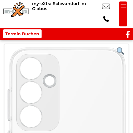
my-eXtra Schwandorf im
Globus
Termin Buchen