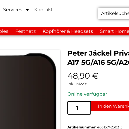
Services
Kontakt
bles
Festnetz
Kopfhörer & Headsets
Smart Hom
Peter Jäckel Pri
A17 5G/A16 5G/A
48,90
€
inkl. MwSt.
Online verfügbar
In den Waren
Artikelnummer
4031574230315