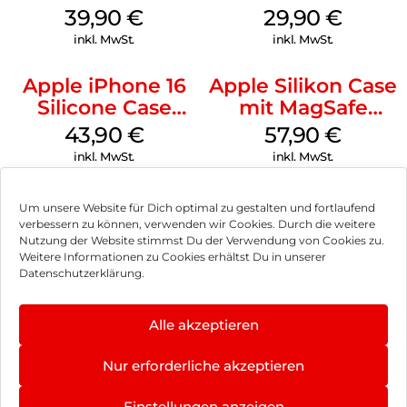
MagSafe Plum
Case MagSafe
39,90
€
29,90
€
Transparent
inkl. MwSt.
inkl. MwSt.
Apple iPhone 16
Apple Silikon Case
Silicone Case
mit MagSafe
MagSafe Plum
iPhone 14 Pro
43,90
€
57,90
€
(PRODUCT)RED
inkl. MwSt.
inkl. MwSt.
Um unsere Website für Dich optimal zu gestalten und fortlaufend
verbessern zu können, verwenden wir Cookies. Durch die weitere
Nutzung der Website stimmst Du der Verwendung von Cookies zu.
Impressum
Weitere Informationen zu Cookies erhältst Du in unserer
Datenschutzerklärung.
AGB
Datenschutz
Alle akzeptieren
Vertrag widerrufen
Nur erforderliche akzeptieren
Hinweis zur Batterieentsorgung
Einstellungen anzeigen