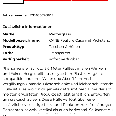
Artikelnummer
5715685026805
Zusätzliche Informationen
Marke
Panzerglass
Modellbezeichnung
CARE Feature Case mit Kickstand
Produkttyp
Taschen & Hüllen
Farbe
Transparent
Verfügbarkeit
sofort verfügbar
Phänomenaler Schutz. 3,6 Meter Falltest in allen Winkeln
und Ecken. Hergestellt aus recyceltem Plastik. MagSafe
kompatible und ohne Wenn und Aber: 1 Jahr Anti-
Vergilbungs-Garantie. Diese schlanke und leichte schützende
Hülle ist alles, wovon du jemals geträumt hast. Eines der am
meisten erwarteten Produkte ist jetzt erhältlich. Entworfen,
um praktisch zu sein. Diese Hülle verfügt über eine
zusätzliche, vielseitige Kickstand-Funktion zum freihändigen
Betrachten, sowohl vertikal als auch horizontal. So kannst du
oder deine Kinder überall und jederzeit freihändig Filme