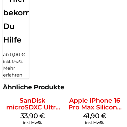
bekommst
Du
Hilfe
ab 0,00 €
inkl. MwSt.
Mehr
erfahren
Ähnliche Produkte
SanDisk
Apple iPhone 16
microSDXC Ultra
Pro Max Silicone
128 GB + Adapter
Case MagSafe
33,90
€
41,90
€
Mobile
Ultramarine
inkl. MwSt.
inkl. MwSt.