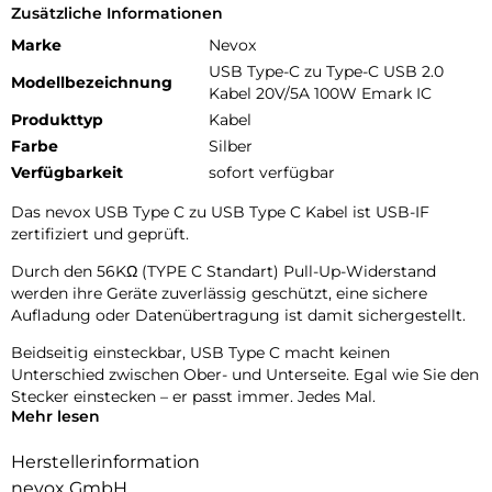
Zusätzliche Informationen
Marke
Nevox
USB Type-C zu Type-C USB 2.0
Modellbezeichnung
Kabel 20V/5A 100W Emark IC
Produkttyp
Kabel
Farbe
Silber
Verfügbarkeit
sofort verfügbar
Das nevox USB Type C zu USB Type C Kabel ist USB-IF
zertifiziert und geprüft.
Durch den 56KΩ (TYPE C Standart) Pull-Up-Widerstand
werden ihre Geräte zuverlässig geschützt, eine sichere
Aufladung oder Datenübertragung ist damit sichergestellt.
Beidseitig einsteckbar, USB Type C macht keinen
Unterschied zwischen Ober- und Unterseite. Egal wie Sie den
Stecker einstecken – er passt immer. Jedes Mal.
Mehr lesen
Der Type C Stecker ist nach der neuesten Technologie aus
einem Stück gefertigt. Somit hat dieser keine Faltkanten
Herstellerinformation
und ist damit langlebiger und robuster.
nevox GmbH