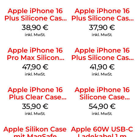
Apple iPhone 16
Apple iPhone 16
Plus Silicone Case
Plus Silicone Case
MagSafe Denim
MagSafe Lake
38,90
€
37,90
€
Green
inkl. MwSt.
inkl. MwSt.
Apple iPhone 16
Apple iPhone 16
Pro Max Silicone
Plus Silicone Case
Case MagSafe
MagSafe Stone
47,90
€
41,90
€
Black
Gray
inkl. MwSt.
inkl. MwSt.
Apple iPhone 16
Apple iPhone 16
Plus Clear Case
Silicone Case
MagSafe
MagSafe Lake
35,90
€
54,90
€
Transparent
Green
inkl. MwSt.
inkl. MwSt.
Apple Silikon Case
Apple 60W USB-C
mit MagSafe
Ladekabel 1 m