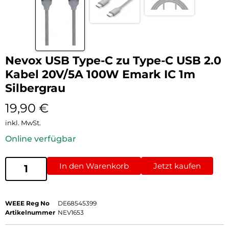
Nevox USB Type-C zu Type-C USB 2.0
Kabel 20V/5A 100W Emark IC 1m
Silbergrau
19,90
€
inkl. MwSt.
Online verfügbar
In den Warenkorb
Jetzt kaufen
WEEE Reg No
DE68545399
Artikelnummer
NEV1653