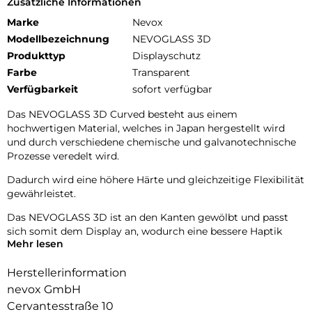
Zusätzliche Informationen
Marke
Nevox
Modellbezeichnung
NEVOGLASS 3D
Produkttyp
Displayschutz
Farbe
Transparent
Verfügbarkeit
sofort verfügbar
Das NEVOGLASS 3D Curved besteht aus einem
hochwertigen Material, welches in Japan hergestellt wird
und durch verschiedene chemische und galvanotechnische
Prozesse veredelt wird.
Dadurch wird eine höhere Härte und gleichzeitige Flexibilität
gewährleistet.
Das NEVOGLASS 3D ist an den Kanten gewölbt und passt
sich somit dem Display an, wodurch eine bessere Haptik
Mehr lesen
erzielt wird.
Durch die Umformungen wird das komplette Display
Herstellerinformation
zuverlässig geschützt.
nevox GmbH
Cervantesstraße 10