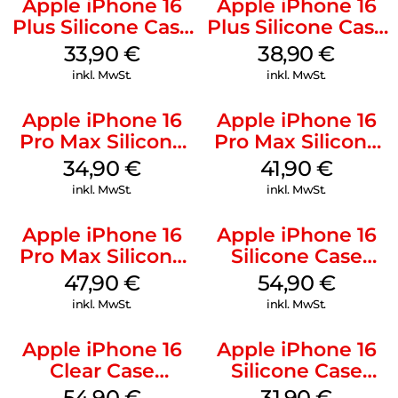
Apple iPhone 16
Apple iPhone 16
Plus Silicone Case
Plus Silicone Case
MagSafe Lake
MagSafe Denim
33,90
€
38,90
€
Green
inkl. MwSt.
inkl. MwSt.
Apple iPhone 16
Apple iPhone 16
Pro Max Silicone
Pro Max Silicone
Case MagSafe
Case MagSafe
34,90
€
41,90
€
Denim
Ultramarine
inkl. MwSt.
inkl. MwSt.
Apple iPhone 16
Apple iPhone 16
Pro Max Silicone
Silicone Case
Case MagSafe
MagSafe Lake
47,90
€
54,90
€
Black
Green
inkl. MwSt.
inkl. MwSt.
Apple iPhone 16
Apple iPhone 16
Clear Case
Silicone Case
MagSafe
MagSafe Fuchsia
54,90
€
31,90
€