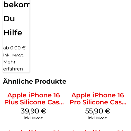
bekommst
Du
Hilfe
ab 0,00 €
inkl. MwSt.
Mehr
erfahren
Ähnliche Produkte
Apple iPhone 16
Apple iPhone 16
Plus Silicone Case
Pro Silicone Case
MagSafe Plum
MagSafe Stone
39,90
€
55,90
€
Gray
inkl. MwSt.
inkl. MwSt.