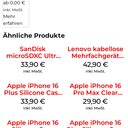
ab 0,00 €
inkl. MwSt.
Mehr
erfahren
Ähnliche Produkte
SanDisk
Lenovo kabellose
microSDXC Ultra
Mehrfachgerät
128 GB + Adapter
Luna Grey
33,90
€
42,90
€
Mobile
inkl. MwSt.
inkl. MwSt.
Apple iPhone 16
Apple iPhone 16
Plus Silicone Case
Pro Max Clear
MagSafe Lake
Case MagSafe
33,90
€
29,90
€
Green
Transparent
inkl. MwSt.
inkl. MwSt.
Apple iPhone 16
Apple iPhone 16