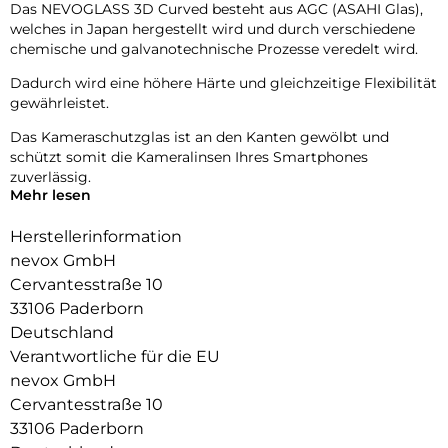
Das NEVOGLASS 3D Curved besteht aus AGC (ASAHI Glas),
welches in Japan hergestellt wird und durch verschiedene
chemische und galvanotechnische Prozesse veredelt wird.
Dadurch wird eine höhere Härte und gleichzeitige Flexibilität
gewährleistet.
Das Kameraschutzglas ist an den Kanten gewölbt und
schützt somit die Kameralinsen Ihres Smartphones
zuverlässig.
Mehr lesen
Die Fotoqualität wird nicht beeinträchtigt, zusätzlich
schützen Sie die Linsen vor Staubablagerungen in den
Herstellerinformation
Zwischenräumen.
nevox GmbH
Cervantesstraße 10
33106 Paderborn
Deutschland
Verantwortliche für die EU
nevox GmbH
Cervantesstraße 10
33106 Paderborn