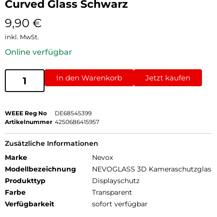
Curved Glass Schwarz
9,90
€
inkl. MwSt.
Online verfügbar
In den Warenkorb
Jetzt kaufen
WEEE Reg No
DE68545399
Artikelnummer
4250686415957
Zusätzliche Informationen
Marke
Nevox
Modellbezeichnung
NEVOGLASS 3D Kameraschutzglas
Produkttyp
Displayschutz
Farbe
Transparent
Verfügbarkeit
sofort verfügbar