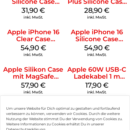
Silicone Case
Plus Silicone Case
MagSafe Fuchsia
MagSafe Black
31,90
€
28,90
€
inkl. MwSt.
inkl. MwSt.
Apple iPhone 16
Apple iPhone 16
Clear Case
Silicone Case
MagSafe
MagSafe Lake
54,90
€
54,90
€
Transparent
Green
inkl. MwSt.
inkl. MwSt.
Apple Silikon Case
Apple 60W USB-C
mit MagSafe
Ladekabel 1 m
iPhone 14 Pro
Weiß
57,90
€
17,90
€
(PRODUCT)RED
inkl. MwSt.
inkl. MwSt.
Um unsere Website für Dich optimal zu gestalten und fortlaufend
verbessern zu können, verwenden wir Cookies. Durch die weitere
Nutzung der Website stimmst Du der Verwendung von Cookies zu.
Impressum
Weitere Informationen zu Cookies erhältst Du in unserer
Datenschutzerklärung.