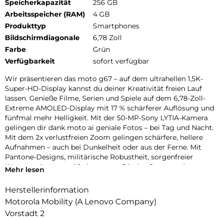
Speicherkapazität
256 GB
Arbeitsspeicher (RAM)
4 GB
Produkttyp
Smartphones
Bildschirmdiagonale
6,78 Zoll
Farbe
Grün
Verfügbarkeit
sofort verfügbar
Wir präsentieren das moto g67 – auf dem ultrahellen 1,5K-
Super-HD-Display kannst du deiner Kreativität freien Lauf
lassen. Genieße Filme, Serien und Spiele auf dem 6,78-Zoll-
Extreme AMOLED-Display mit 17 % schärferer Auflösung und
fünfmal mehr Helligkeit. Mit der 50-MP-Sony LYTIA-Kamera
gelingen dir dank moto ai geniale Fotos – bei Tag und Nacht.
Mit dem 2x verlustfreien Zoom gelingen schärfere, hellere
Aufnahmen – auch bei Dunkelheit oder aus der Ferne. Mit
Pantone-Designs, militärische Robustheit, sorgenfreier
Wasserresistenz und 2x besserem Display Sturz- und
Mehr lesen
Kratzfestigkeit bleibst du stylisch geschützt. Außerdem
erlebst du hohe 5G-Geschwindigkeiten, eine lange
Herstellerinformation
Akkulaufzeit mit TurboPower-Aufladen und immersives
Motorola Mobility (A Lenovo Company)
Audio über Stereo-Lautsprecher. Mit dem neuen moto g67
Vorstadt 2
erlebst du deine Kreativität in neuem Licht.