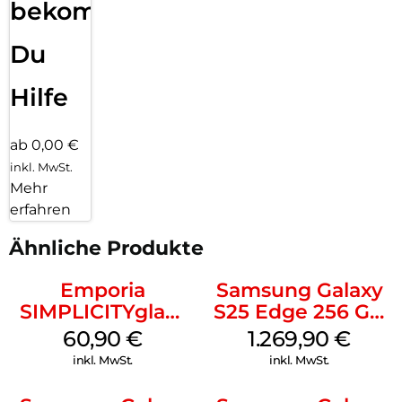
bekommst
Du
Hilfe
ab 0,00 €
inkl. MwSt.
Mehr
erfahren
Ähnliche Produkte
Emporia
Samsung Galaxy
SIMPLICITYglam
S25 Edge 256 GB
Schwarz
Titanium Silver
60,90
€
1.269,90
€
inkl. MwSt.
inkl. MwSt.