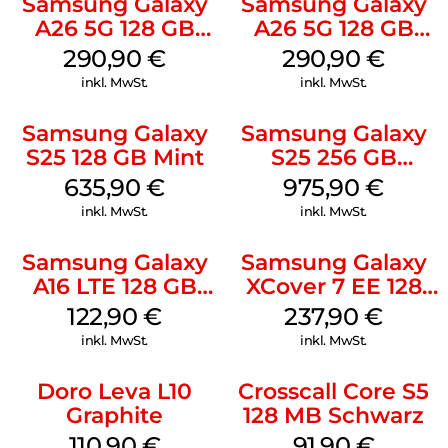
Samsung Galaxy
Samsung Galaxy
A26 5G 128 GB
A26 5G 128 GB
White
Mint
290,90
€
290,90
€
inkl. MwSt.
inkl. MwSt.
Samsung Galaxy
Samsung Galaxy
S25 128 GB Mint
S25 256 GB
Icyblue
635,90
€
975,90
€
inkl. MwSt.
inkl. MwSt.
Samsung Galaxy
Samsung Galaxy
A16 LTE 128 GB
XCover 7 EE 128
Black
GB Black
122,90
€
237,90
€
inkl. MwSt.
inkl. MwSt.
Doro Leva L10
Crosscall Core S5
Graphite
128 MB Schwarz
110,90
€
91,90
€