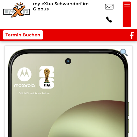
my-eXtra Schwandorf im
Globus
Termin Buchen