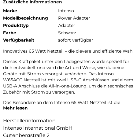
Zusätzliche Informationen
Marke
Intenso
Modellbezeichnung
Power Adapter
Produkttyp
Adapter
Farbe
Schwarz
Verfügbarkeit
sofort verfügbar
Innovatives 65 Watt Netzteil – die clevere und effiziente Wahl
Dieses Kraftpaket unter den Ladegeräten wurde speziell für
dich entwickelt und wird die Art und Weise, wie du deine
Geräte mit Strom versorgst, verändern. Das Intenso
W65ACC Netzteil ist mit zwei USB-C Anschlüssen und einem
USB-A Anschluss die All-in-one-Lösung, um dein technisches
Zubehör mit Strom zu versorgen.
Das Besondere an dem Intenso 65 Watt Netzteil ist die
Mehr lesen
revolutionäre GaN-Technologie. Sie sorgt dafür, dass das
Netzteil sowohl kleiner als auch energieeffizienter ist. Das
Herstellerinformation
hat den Vorteil, dass das Netzteil problemlos überall
mitgenommen werden kann. Außerdem sorgt die
Intenso International GmbH
Energieeffizienz dafür, dass der Ladevorgang nicht nur
Gutenbergstraße 2