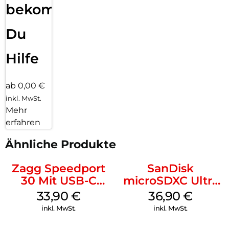
bekommst
Du
Hilfe
ab 0,00 €
inkl. MwSt.
Mehr
erfahren
Ähnliche Produkte
Zagg Speedport
SanDisk
30 Mit USB-C
microSDXC Ultra
Kabel Weiß
128 GB + Adapter
33,90
€
36,90
€
Mobile
inkl. MwSt.
inkl. MwSt.