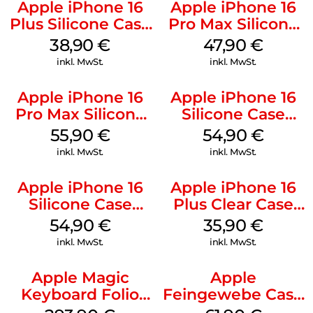
Apple iPhone 16
Apple iPhone 16
Plus Silicone Case
Pro Max Silicone
MagSafe Denim
Case MagSafe
38,90
€
47,90
€
Black
inkl. MwSt.
inkl. MwSt.
Apple iPhone 16
Apple iPhone 16
Pro Max Silicone
Silicone Case
Case MagSafe
MagSafe Lake
55,90
€
54,90
€
Stone Gray
Green
inkl. MwSt.
inkl. MwSt.
Apple iPhone 16
Apple iPhone 16
Silicone Case
Plus Clear Case
MagSafe Black
MagSafe
54,90
€
35,90
€
Transparent
inkl. MwSt.
inkl. MwSt.
Apple Magic
Apple
Keyboard Folio
Feingewebe Case
iPad 10.9″ (10.Gen.)
iPhone 15 Pro