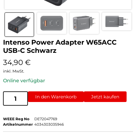
Intenso Power Adapter W65ACC
USB-C Schwarz
34,90
€
inkl. MwSt.
Online verfügbar
In den Warenkorb
Jetzt kaufen
WEEE Reg No
DE72047769
Artikelnummer
4034303035946