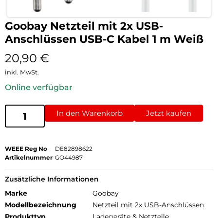
Goobay Netzteil mit 2x USB-
Anschlüssen USB-C Kabel 1 m Weiß
20,90
€
inkl. MwSt.
Online verfügbar
In den Warenkorb
Jetzt kaufen
WEEE Reg No
DE82898622
Artikelnummer
GO44987
Zusätzliche Informationen
Marke
Goobay
Modellbezeichnung
Netzteil mit 2x USB-Anschlüssen
Produkttyp
Ladegeräte & Netzteile