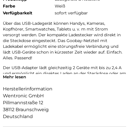
Farbe
Weiß
Verfügbarkeit
sofort verfügbar
Über das USB-Ladegerät können Handys, Kameras,
Kopfhörer, Smartwatches, Tablets u. v. m mit Strom
versorgt werden. Der kompakte Ladestecker wird direkt in
die Steckdose eingesteckt. Das Goobay-Netzteil mit
Ladekabel ermöglicht eine störungsfreie Verbindung und
lädt USB-Geräte schon in kürzester Zeit wieder auf. Einfach.
Alles. Passend!
Der USB-Adapter lädt gleichzeitig 2 Geräte mit bis zu 2,4 A
und ermöglicht ein direktes Laden an der Steckdose oder am
Mehr lesen
PC.
Herstellerinformation
Der USB-Ladestecker ist mit Smartphones und Tablets
kompatibel, die über USB-C-Kabel geladen werden.
Wentronic GmbH
Pillmannstraße 12
Die integrierte Schutzelektronik des USB-Steckers sichert
38112 Braunschweig
angeschlossene Geräte gegen Überstrom, Überladung und
Überhitzung.
Deutschland
Durch die kompakte Bauform passt der USB-C-Adapter in