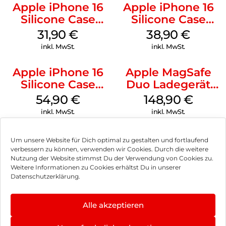
Apple iPhone 16
Apple iPhone 16
Silicone Case
Silicone Case
MagSafe Fuchsia
MagSafe
31,90
€
38,90
€
Ultramarine
inkl. MwSt.
inkl. MwSt.
Apple iPhone 16
Apple MagSafe
Silicone Case
Duo Ladegerät
MagSafe Lake
Weiß
54,90
€
148,90
€
Green
inkl. MwSt.
inkl. MwSt.
Um unsere Website für Dich optimal zu gestalten und fortlaufend
verbessern zu können, verwenden wir Cookies. Durch die weitere
Nutzung der Website stimmst Du der Verwendung von Cookies zu.
Impressum
Weitere Informationen zu Cookies erhältst Du in unserer
Datenschutzerklärung.
AGB
Datenschutz
Alle akzeptieren
Vertrag widerrufen