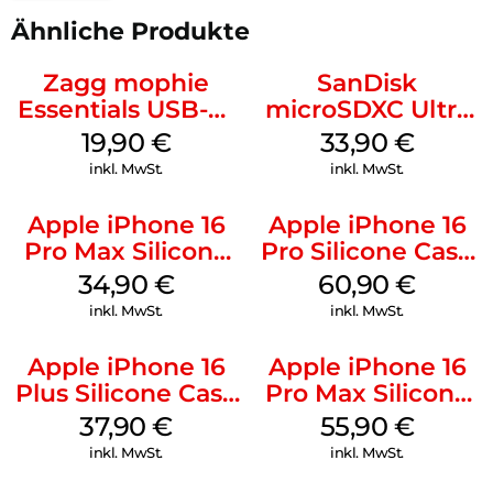
Ähnliche Produkte
Zagg mophie
SanDisk
Essentials USB-C-
microSDXC Ultra
20W Charger PD
128 GB + Adapter
19,90
€
33,90
€
Weiß
Mobile
inkl. MwSt.
inkl. MwSt.
Apple iPhone 16
Apple iPhone 16
Pro Max Silicone
Pro Silicone Case
Case MagSafe
MagSafe Stone
34,90
€
60,90
€
Denim
Gray
inkl. MwSt.
inkl. MwSt.
Apple iPhone 16
Apple iPhone 16
Plus Silicone Case
Pro Max Silicone
MagSafe Lake
Case MagSafe
37,90
€
55,90
€
Green
Stone Gray
inkl. MwSt.
inkl. MwSt.