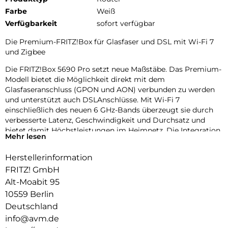
Farbe
Weiß
Verfügbarkeit
sofort verfügbar
Die Premium-FRITZ!Box für Glasfaser und DSL mit Wi-Fi 7
und Zigbee
Die FRITZ!Box 5690 Pro setzt neue Maßstäbe. Das Premium-
Modell bietet die Möglichkeit direkt mit dem
Glasfaseranschluss (GPON und AON) verbunden zu werden
und unterstützt auch DSLAnschlüsse. Mit Wi-Fi 7
einschließlich des neuen 6 GHz-Bands überzeugt sie durch
verbesserte Latenz, Geschwindigkeit und Durchsatz und
bietet damit Höchstleistungen im Heimnetz. Die Integration
Mehr lesen
des Zigbee-Funkstandards ermöglicht die Nutzung vieler
smarter Anwendungen im Bereich Energieeffizienz, Heizen
Herstellerinformation
und Licht. Gigabit-LAN-Anschlüsse, 2,5G LAN Port,
FRITZ! GmbH
komfortable Telefonie, VPN, WLAN-Gastzugang, Firewall und
USB 3.1 für Speichermedien runden die Ausstattung ab. Die
Alt-Moabit 95
FRITZ!Box 5690 Pro stellt das nächste Level für
10559 Berlin
anspruchsvolle Breitbandanwendungen dar und ist bereit für
Deutschland
Echtzeitanwendungen wie Virtual Reality, Cloud Computing
info@avm.de
und Gaming.