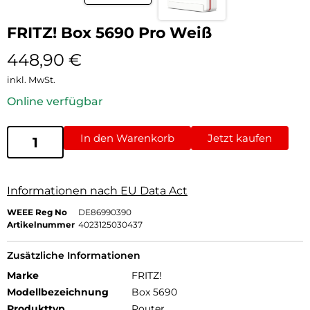
FRITZ! Box 5690 Pro Weiß
448,90
€
inkl. MwSt.
Online verfügbar
In den Warenkorb
Jetzt kaufen
Informationen nach EU Data Act
WEEE Reg No
DE86990390
Artikelnummer
4023125030437
Zusätzliche Informationen
Marke
FRITZ!
Modellbezeichnung
Box 5690
Produkttyp
Router