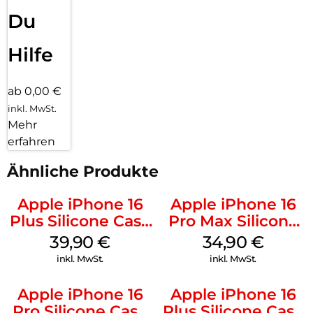
Du
Hilfe
ab 0,00 €
inkl. MwSt.
Mehr
erfahren
Ähnliche Produkte
Apple iPhone 16
Apple iPhone 16
Plus Silicone Case
Pro Max Silicone
MagSafe Plum
Case MagSafe
39,90
€
34,90
€
Denim
inkl. MwSt.
inkl. MwSt.
Apple iPhone 16
Apple iPhone 16
Pro Silicone Case
Plus Silicone Case