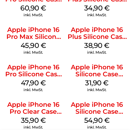
MagSafe Stone
MagSafe Lake
60,90
€
34,90
€
Gray
Green
inkl. MwSt.
inkl. MwSt.
Apple iPhone 16
Apple iPhone 16
Pro Max Silicone
Plus Silicone Case
Case MagSafe
MagSafe Denim
45,90
€
38,90
€
Ultramarine
inkl. MwSt.
inkl. MwSt.
Apple iPhone 16
Apple iPhone 16
Pro Silicone Case
Silicone Case
MagSafe Denim
MagSafe Fuchsia
47,90
€
31,90
€
inkl. MwSt.
inkl. MwSt.
Apple iPhone 16
Apple iPhone 16
Pro Clear Case
Silicone Case
MagSafe
MagSafe Black
35,90
€
54,90
€
Transparent
inkl. MwSt.
inkl. MwSt.