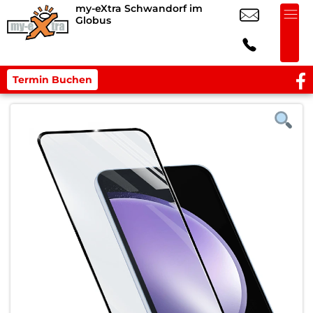
my-eXtra Schwandorf im
Globus
Termin Buchen