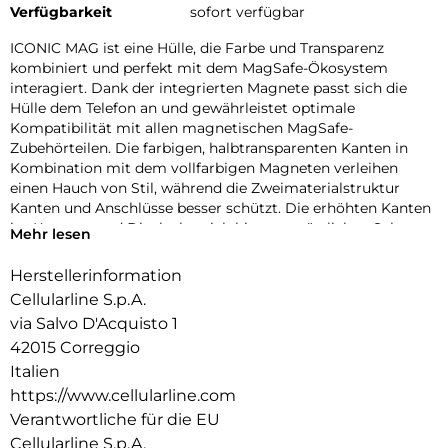
Verfügbarkeit
sofort verfügbar
ICONIC MAG ist eine Hülle, die Farbe und Transparenz
kombiniert und perfekt mit dem MagSafe-Ökosystem
interagiert. Dank der integrierten Magnete passt sich die
Hülle dem Telefon an und gewährleistet optimale
Kompatibilität mit allen magnetischen MagSafe-
Zubehörteilen. Die farbigen, halbtransparenten Kanten in
Kombination mit dem vollfarbigen Magneten verleihen
einen Hauch von Stil, während die Zweimaterialstruktur
Kanten und Anschlüsse besser schützt. Die erhöhten Kanten
im Kamera- und Displaybereich bieten zusätzlichen Schutz
Mehr lesen
vor Stößen und Kratzern. Mit ICONIC MAG ist Ihr Telefon
geschützt und immer einsatzbereit mit dem MagSafe-
Herstellerinformation
Ökosystem.
Cellularline S.p.A.
via Salvo D'Acquisto 1
42015 Correggio
Italien
https://www.cellularline.com
Verantwortliche für die EU
Cellularline S.p.A.