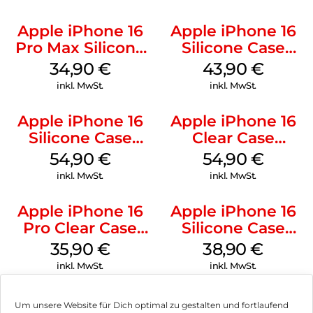
Apple iPhone 16
Apple iPhone 16
Pro Max Silicone
Silicone Case
Case MagSafe
MagSafe Plum
34,90
€
43,90
€
Denim
inkl. MwSt.
inkl. MwSt.
Apple iPhone 16
Apple iPhone 16
Silicone Case
Clear Case
MagSafe Black
MagSafe
54,90
€
54,90
€
Transparent
inkl. MwSt.
inkl. MwSt.
Apple iPhone 16
Apple iPhone 16
Pro Clear Case
Silicone Case
MagSafe
MagSafe
35,90
€
38,90
€
Transparent
Ultramarine
inkl. MwSt.
inkl. MwSt.
Um unsere Website für Dich optimal zu gestalten und fortlaufend