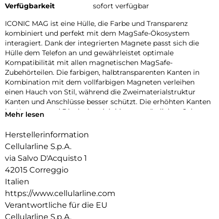
Verfügbarkeit
sofort verfügbar
ICONIC MAG ist eine Hülle, die Farbe und Transparenz
kombiniert und perfekt mit dem MagSafe-Ökosystem
interagiert. Dank der integrierten Magnete passt sich die
Hülle dem Telefon an und gewährleistet optimale
Kompatibilität mit allen magnetischen MagSafe-
Zubehörteilen. Die farbigen, halbtransparenten Kanten in
Kombination mit dem vollfarbigen Magneten verleihen
einen Hauch von Stil, während die Zweimaterialstruktur
Kanten und Anschlüsse besser schützt. Die erhöhten Kanten
im Kamera- und Displaybereich bieten zusätzlichen Schutz
Mehr lesen
vor Stößen und Kratzern. Mit ICONIC MAG ist Ihr Telefon
geschützt und immer einsatzbereit mit dem MagSafe-
Herstellerinformation
Ökosystem.
Cellularline S.p.A.
via Salvo D'Acquisto 1
42015 Correggio
Italien
https://www.cellularline.com
Verantwortliche für die EU
Cellularline S.p.A.