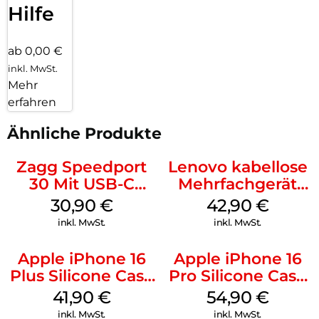
Hilfe
ab 0,00 €
inkl. MwSt.
Mehr
erfahren
Ähnliche Produkte
Zagg Speedport
Lenovo kabellose
30 Mit USB-C
Mehrfachgerät
Kabel Weiß
Luna Grey
30,90
€
42,90
€
inkl. MwSt.
inkl. MwSt.
Apple iPhone 16
Apple iPhone 16
Plus Silicone Case
Pro Silicone Case
MagSafe Stone
MagSafe Black
41,90
€
54,90
€
Gray
inkl. MwSt.
inkl. MwSt.