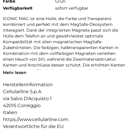
Farbe
Grün
Verfügbarkeit
sofort verfügbar
ICONIC MAG ist eine Hülle, die Farbe und Transparenz
kombiniert und perfekt mit dem MagSafe-Ökosystem
interagiert. Dank der integrierten Magnete passt sich die
Hülle dem Telefon an und gewährleistet optimale
Kompatibilität mit allen magnetischen MagSafe-
Zubehörteilen. Die farbigen, halbtransparenten Kanten in
Kombination mit dem vollfarbigen Magneten verleihen
einen Hauch von Stil, während die Zweimaterialstruktur
Kanten und Anschlüsse besser schützt. Die erhöhten Kanten
im Kamera- und Displaybereich bieten zusätzlichen Schutz
Mehr lesen
vor Stößen und Kratzern. Mit ICONIC MAG ist Ihr Telefon
geschützt und immer einsatzbereit mit dem MagSafe-
Herstellerinformation
Ökosystem.
Cellularline S.p.A.
via Salvo D'Acquisto 1
42015 Correggio
Italien
https://www.cellularline.com
Verantwortliche für die EU