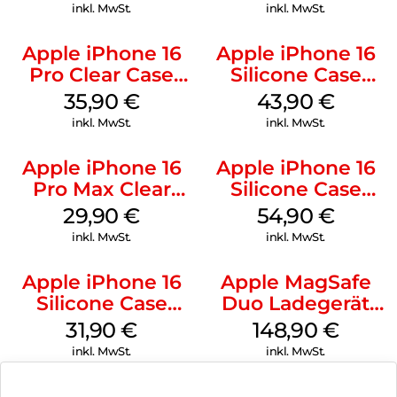
Transparent
Green
inkl. MwSt.
inkl. MwSt.
Apple iPhone 16
Apple iPhone 16
Pro Clear Case
Silicone Case
MagSafe
MagSafe Plum
35,90
€
43,90
€
Transparent
inkl. MwSt.
inkl. MwSt.
Apple iPhone 16
Apple iPhone 16
Pro Max Clear
Silicone Case
Case MagSafe
MagSafe Black
29,90
€
54,90
€
Transparent
inkl. MwSt.
inkl. MwSt.
Apple iPhone 16
Apple MagSafe
Silicone Case
Duo Ladegerät
MagSafe Fuchsia
Weiß
31,90
€
148,90
€
inkl. MwSt.
inkl. MwSt.