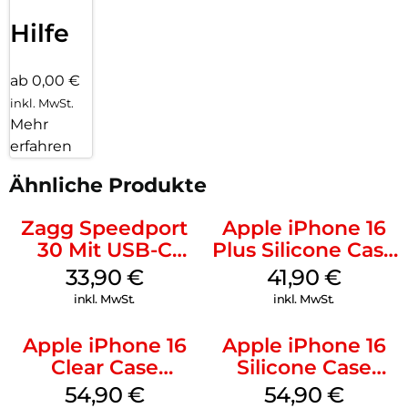
Hilfe
ab 0,00 €
inkl. MwSt.
Mehr
erfahren
Ähnliche Produkte
Zagg Speedport
Apple iPhone 16
30 Mit USB-C
Plus Silicone Case
Kabel Weiß
MagSafe Stone
33,90
€
41,90
€
Gray
inkl. MwSt.
inkl. MwSt.
Apple iPhone 16
Apple iPhone 16
Clear Case
Silicone Case
MagSafe
MagSafe Lake
54,90
€
54,90
€