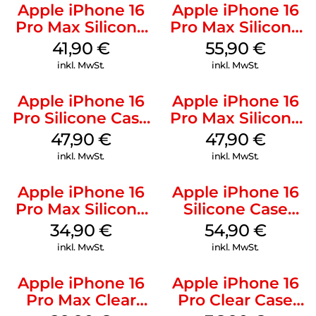
Apple iPhone 16
Apple iPhone 16
Pro Max Silicone
Pro Max Silicone
Case MagSafe
Case MagSafe
41,90
€
55,90
€
Ultramarine
Stone Gray
inkl. MwSt.
inkl. MwSt.
Apple iPhone 16
Apple iPhone 16
Pro Silicone Case
Pro Max Silicone
MagSafe Denim
Case MagSafe
47,90
€
47,90
€
Black
inkl. MwSt.
inkl. MwSt.
Apple iPhone 16
Apple iPhone 16
Pro Max Silicone
Silicone Case
Case MagSafe
MagSafe Lake
34,90
€
54,90
€
Denim
Green
inkl. MwSt.
inkl. MwSt.
Apple iPhone 16
Apple iPhone 16
Pro Max Clear
Pro Clear Case