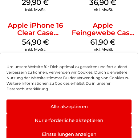
Case MagSafe
MagSafe
29,90
€
36,90
€
Transparent
Transparent
inkl. MwSt.
inkl. MwSt.
Apple iPhone 16
Apple
Clear Case
Feingewebe Case
MagSafe
iPhone 15 Pro
54,90
€
61,90
€
Transparent
MagSafe Schwarz
inkl. MwSt.
inkl. MwSt.
Um unsere Website für Dich optimal zu gestalten und fortlaufend
verbessern zu können, verwenden wir Cookies. Durch die weitere
Nutzung der Website stimmst Du der Verwendung von Cookies zu.
Impressum
Weitere Informationen zu Cookies erhältst Du in unserer
Datenschutzerklärung.
AGB
Datenschutz
Alle akzeptieren
Vertrag widerrufen
Nur erforderliche akzeptieren
Hinweis zur Batterieentsorgung
Einstellungen anzeigen