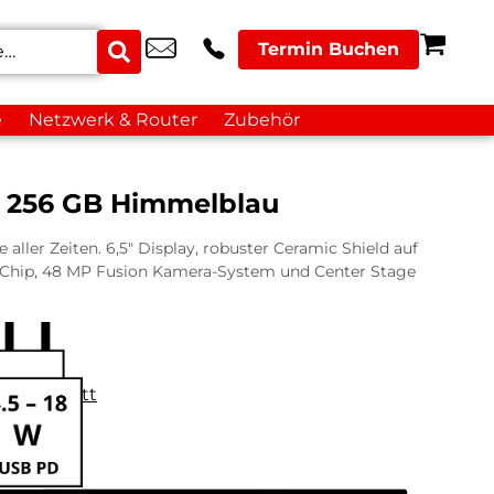
Termin Buchen
e
Netzwerk & Router
Zubehör
r 256 GB Himmelblau
aller Zeiten. 6,5″ Display, robuster Ceramic Shield auf
o Chip, 48 MP Fusion Kamera-System und Center Stage
datenblatt