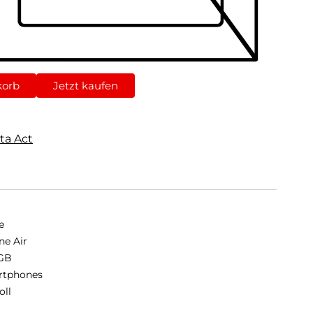
korb
Jetzt kaufen
ta Act
e
ne Air
GB
rtphones
oll