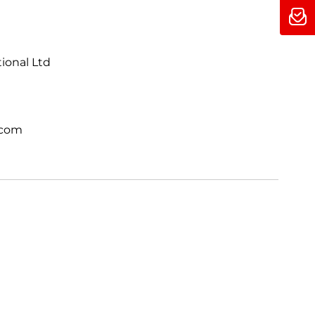
 einem völlig neuen Level. Direkt integriert.
tional Ltd
.com