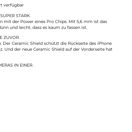
rt verfügbar
 SUPER STARK.
n mit der Power eines Pro Chips. Mit 5,6 mm ist das
ünn und leicht, dass es kaum zu fassen ist.
E ZUVOR.
n. Der Ceramic Shield schützt die Rückseite des iPhone
z. Und der neue Ceramic Shield auf der Vorderseite hat
ERAS IN EINER.
it 2x Zoom in optischer Qualität. Mach einfach
on dort, wo du stehst.
KAMERA.
rte Gruppenselfies, Videos mit doppelter Aufnahme von
ehr.
LL. EXTREM EFFIZIENT.
te iPhone Chip, den es je gab. Er liefert Pro Performance
den dünnen und leichten Design.
TAG.