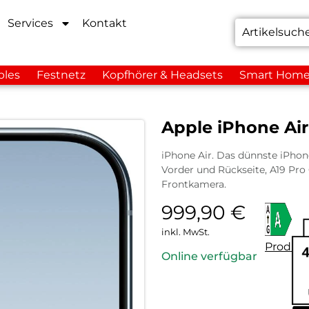
Services
Kontakt
bles
Festnetz
Kopfhörer & Headsets
Smart Hom
Apple iPhone Ai
iPhone Air. Das dünnste iPhone 
Vorder und Rückseite, A19 Pr
Frontkamera.
999,90
€
inkl. MwSt.
Produkt
Online verfügbar