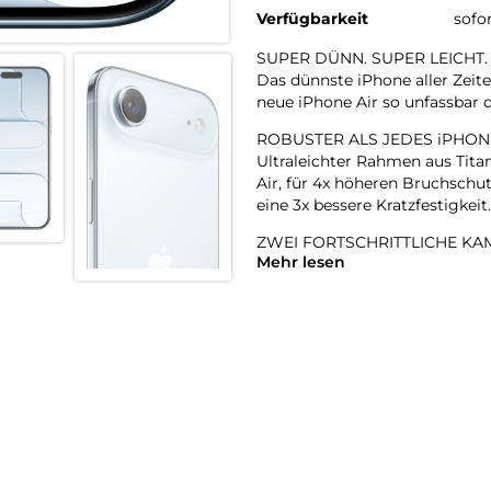
Verfügbarkeit
sofo
SUPER DÜNN. SUPER LEICHT.
Das dünnste iPhone aller Zeite
neue iPhone Air so unfassbar d
ROBUSTER ALS JEDES iPHON
Ultraleichter Rahmen aus Tita
Air, für 4x höheren Bruchschut
eine 3x bessere Kratzfestigkeit.
ZWEI FORTSCHRITTLICHE KAM
Mehr lesen
48 MP Fusion Kamera-System m
perfekte Aufnahmen – direkt v
18MP CENTER STAGE FRONT
Flexible Bildausschnitte. Sma
Front- und Rückkamera und m
A19 PRO CHIP. EXTREM SCHNE
Der A19 Pro ist der effizientes
und das in einem bahnbrechen
BATTERIE FÜR DEN GANZEN 