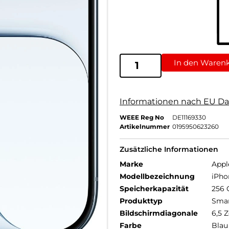
In den Waren
Informationen nach EU Da
WEEE Reg No
DE11169330
Artikelnummer
0195950623260
Zusätzliche Informationen
Marke
Appl
Modellbezeichnung
iPho
Speicherkapazität
256 
Produkttyp
Sma
Bildschirmdiagonale
6,5 Z
Farbe
Blau