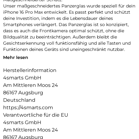
Unser maßgeschneidertes Panzerglas wurde speziell für dein
iPhone 16 Pro Max entwickelt. Es passt perfekt und schützt
deine Investition, indem es die Lebensdauer deines
Smartphones verlängert. Das Panzerglas ist so konzipiert,
dass es auch die Frontkamera optimal schützt, ohne die
Bildqualität zu beeinträchtigen. Außerdem bleibt die
Gesichtserkennung voll funktionsfähig und alle Tasten und
Funktionen deines Geräts sind uneingeschränkt nutzbar.
Mehr lesen
Einfache Montage:
Unser Second Glass ist nicht nur robust, sondern auch
Herstellerinformation
einfacher zu montieren wie eine Panzerfolie. Mit dem
4smarts GmbH
mitgelieferten Montagerahmen lässt sich das Schutzglas
exakt positionieren und dank des Reinigungssets staubfrei
Am Mittleren Moos 24
anbringen. Und wenn es Zeit ist, das Glas auszutauschen, ist
86167 Augsburg
das genauso einfach. Mit unserem Second Glas erhältst du
Deutschland
einen effektiven und benutzerfreundlichen Schutz für das
https://4smarts.com
Display deines Mobilgeräts.
Verantwortliche für die EU
Kristallklare Qualität:
4smarts GmbH
Der Displayschutz bietet nicht nur optimalen Schutz für dein
Am Mittleren Moos 24
Smartphone, sondern garantiert auch die uneingeschränkte
86167 Augsburg
Nutzung des Touchscreens. Trotz seiner Robustheit bleibt