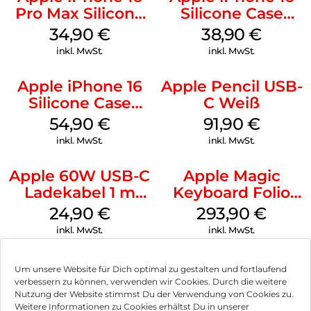
Pro Max Silicone
Silicone Case
Case MagSafe
MagSafe
34,90
€
38,90
€
Denim
Ultramarine
inkl. MwSt.
inkl. MwSt.
Apple iPhone 16
Apple Pencil USB-
Silicone Case
C Weiß
MagSafe Lake
54,90
€
91,90
€
Green
inkl. MwSt.
inkl. MwSt.
Apple 60W USB-C
Apple Magic
Ladekabel 1 m
Keyboard Folio
Weiß
iPad 10.9″ (10.Gen.)
24,90
€
293,90
€
Weiß
inkl. MwSt.
inkl. MwSt.
Um unsere Website für Dich optimal zu gestalten und fortlaufend
verbessern zu können, verwenden wir Cookies. Durch die weitere
Nutzung der Website stimmst Du der Verwendung von Cookies zu.
Impressum
Weitere Informationen zu Cookies erhältst Du in unserer