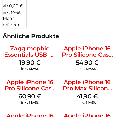
ab 0,00 €
inkl. MwSt.
Mehr
erfahren
Ähnliche Produkte
Zagg mophie
Apple iPhone 16
Essentials USB-C-
Pro Silicone Case
20W Charger PD
MagSafe Black
19,90
€
54,90
€
Weiß
inkl. MwSt.
inkl. MwSt.
Apple iPhone 16
Apple iPhone 16
Pro Silicone Case
Pro Max Silicone
MagSafe Stone
Case MagSafe
60,90
€
41,90
€
Gray
Ultramarine
inkl. MwSt.
inkl. MwSt.
Apple iPhone 16
Apple iPhone 16