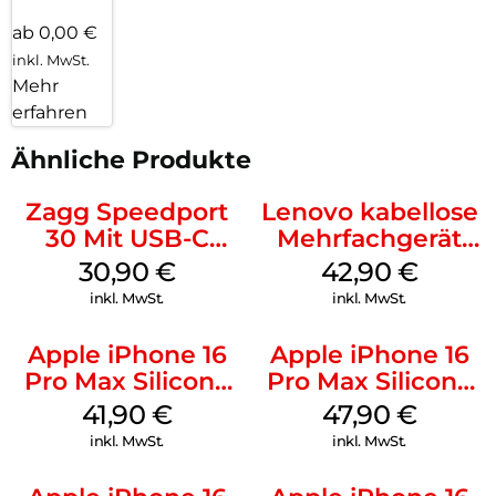
ab 0,00 €
inkl. MwSt.
Mehr
erfahren
Ähnliche Produkte
Zagg Speedport
Lenovo kabellose
30 Mit USB-C
Mehrfachgerät
Kabel Weiß
Luna Grey
30,90
€
42,90
€
inkl. MwSt.
inkl. MwSt.
Apple iPhone 16
Apple iPhone 16
Pro Max Silicone
Pro Max Silicone
Case MagSafe
Case MagSafe
41,90
€
47,90
€
Ultramarine
Black
inkl. MwSt.
inkl. MwSt.