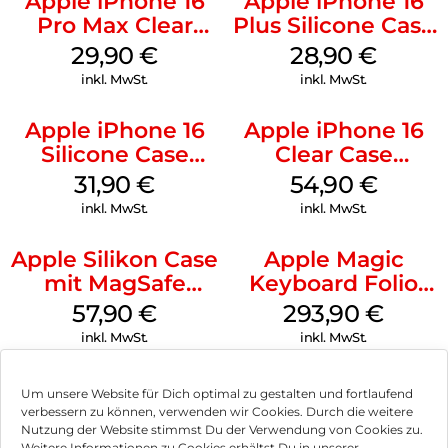
Apple iPhone 16
Apple iPhone 16
Pro Max Clear
Plus Silicone Case
Case MagSafe
MagSafe Black
29,90
€
28,90
€
Transparent
inkl. MwSt.
inkl. MwSt.
Apple iPhone 16
Apple iPhone 16
Silicone Case
Clear Case
MagSafe Fuchsia
MagSafe
31,90
€
54,90
€
Transparent
inkl. MwSt.
inkl. MwSt.
Apple Silikon Case
Apple Magic
mit MagSafe
Keyboard Folio
iPhone 14 Pro
iPad 10.9″ (10.Gen.)
57,90
€
293,90
€
(PRODUCT)RED
Weiß
inkl. MwSt.
inkl. MwSt.
Um unsere Website für Dich optimal zu gestalten und fortlaufend
verbessern zu können, verwenden wir Cookies. Durch die weitere
Nutzung der Website stimmst Du der Verwendung von Cookies zu.
Impressum
Weitere Informationen zu Cookies erhältst Du in unserer