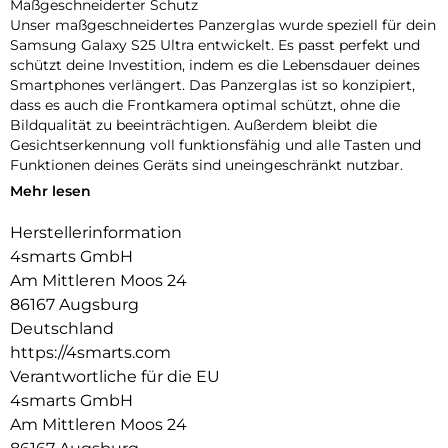
Maßgeschneiderter Schutz
Unser maßgeschneidertes Panzerglas wurde speziell für dein
Samsung Galaxy S25 Ultra entwickelt. Es passt perfekt und
schützt deine Investition, indem es die Lebensdauer deines
Smartphones verlängert. Das Panzerglas ist so konzipiert,
dass es auch die Frontkamera optimal schützt, ohne die
Bildqualität zu beeinträchtigen. Außerdem bleibt die
Gesichtserkennung voll funktionsfähig und alle Tasten und
Funktionen deines Geräts sind uneingeschränkt nutzbar.
Mehr lesen
Einfache Montage
Unser Second Glass ist nicht nur robust, sondern auch
Herstellerinformation
einfacher zu montieren als eine Panzerfolie. Mit dem
4smarts GmbH
mitgelieferten Reinigungsset lässt sich das Schutzglas
staubfrei anbringen. Und wenn es Zeit ist, das Glas
Am Mittleren Moos 24
auszutauschen, ist das genauso einfach. Mit unserem Second
86167 Augsburg
Glass erhalten Sie einen effektiven und benutzerfreundlichen
Deutschland
Displayschutz für Ihr mobiles Gerät.
https://4smarts.com
Kristallklare Qualität
Verantwortliche für die EU
Der Displayschutz bietet nicht nur optimalen Schutz für dein
4smarts GmbH
Smartphone, sondern garantiert auch die uneingeschränkte
Am Mittleren Moos 24
Nutzung des Touchscreens. Trotz seiner Robustheit bleibt