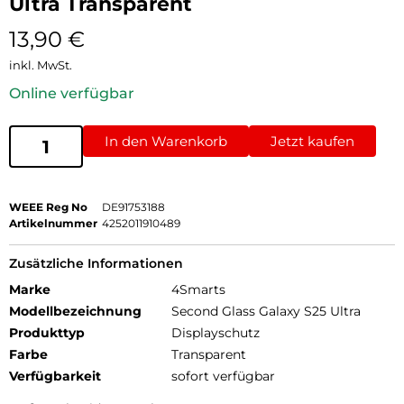
Ultra Transparent
13,90
€
inkl. MwSt.
Online verfügbar
In den Warenkorb
Jetzt kaufen
WEEE Reg No
DE91753188
Artikelnummer
4252011910489
Zusätzliche Informationen
Marke
4Smarts
Modellbezeichnung
Second Glass Galaxy S25 Ultra
Produkttyp
Displayschutz
Farbe
Transparent
Verfügbarkeit
sofort verfügbar