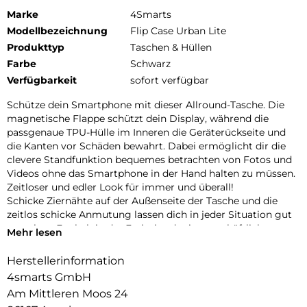
Marke
4Smarts
Modellbezeichnung
Flip Case Urban Lite
Produkttyp
Taschen & Hüllen
Farbe
Schwarz
Verfügbarkeit
sofort verfügbar
Schütze dein Smartphone mit dieser Allround-Tasche. Die
magnetische Flappe schützt dein Display, während die
passgenaue TPU-Hülle im Inneren die Geräterückseite und
die Kanten vor Schäden bewahrt. Dabei ermöglicht dir die
clevere Standfunktion bequemes betrachten von Fotos und
Videos ohne das Smartphone in der Hand halten zu müssen.
Zeitloser und edler Look für immer und überall!
Schicke Ziernähte auf der Außenseite der Tasche und die
zeitlos schicke Anmutung lassen dich in jeder Situation gut
aussehen. Egal ob in der Freizeit oder im geschäftlichen
Mehr lesen
Bereich. Diese Tasche passt zu jedem Anlass.
Herstellerinformation
4smarts GmbH
Am Mittleren Moos 24