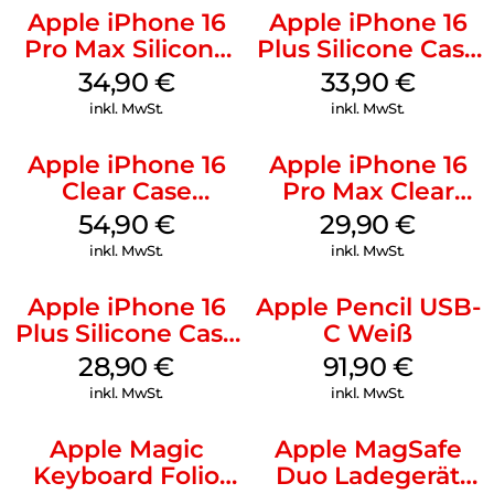
Apple iPhone 16
Apple iPhone 16
Pro Max Silicone
Plus Silicone Case
Case MagSafe
MagSafe Lake
34,90
€
33,90
€
Denim
Green
inkl. MwSt.
inkl. MwSt.
Apple iPhone 16
Apple iPhone 16
Clear Case
Pro Max Clear
MagSafe
Case MagSafe
54,90
€
29,90
€
Transparent
Transparent
inkl. MwSt.
inkl. MwSt.
Apple iPhone 16
Apple Pencil USB-
Plus Silicone Case
C Weiß
MagSafe Black
28,90
€
91,90
€
inkl. MwSt.
inkl. MwSt.
Apple Magic
Apple MagSafe
Keyboard Folio
Duo Ladegerät