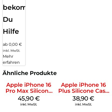
bekommst
Du
Hilfe
ab 0,00 €
inkl. MwSt.
Mehr
erfahren
Ähnliche Produkte
Apple iPhone 16
Apple iPhone 16
Pro Max Silicone
Plus Silicone Case
Case MagSafe
MagSafe Denim
45,90
€
38,90
€
Ultramarine
inkl. MwSt.
inkl. MwSt.