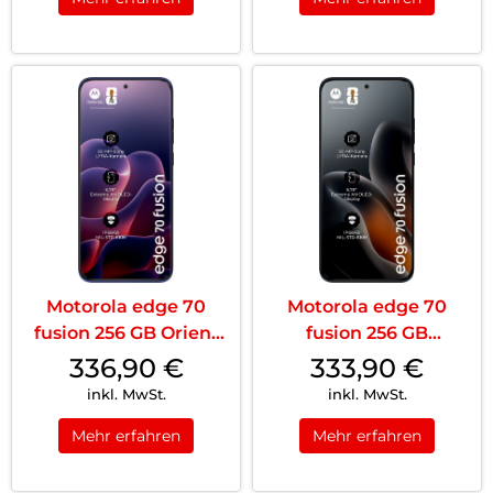
Motorola edge 70
Motorola edge 70
fusion 256 GB Orient
fusion 256 GB
Blue
Silhouette
336,90
€
333,90
€
inkl. MwSt.
inkl. MwSt.
Mehr erfahren
Mehr erfahren