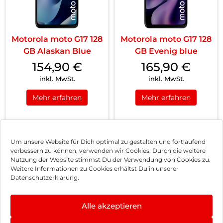
Motorola moto G17 128
Motorola moto G17 128
GB Alaskan Blue
GB Evenig blue
154,90
€
165,90
€
inkl. MwSt.
inkl. MwSt.
Mehr erfahren
Mehr erfahren
1
2
3
4
Nächste
Um unsere Website für Dich optimal zu gestalten und fortlaufend
verbessern zu können, verwenden wir Cookies. Durch die weitere
Nutzung der Website stimmst Du der Verwendung von Cookies zu.
Impressum
Weitere Informationen zu Cookies erhältst Du in unserer
Datenschutzerklärung.
AGB
Datenschutz
Alle akzeptieren