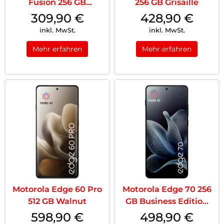
Fusion 256 GB
256 GB Grisaille
Amazonite
309,90
€
428,90
€
inkl. MwSt.
inkl. MwSt.
Mehr erfahren
Mehr erfahren
Motorola Edge 60 Pro
Motorola Edge 70 256
512 GB Walnut
GB Business Edition
Gadget Gr...
598,90
€
498,90
€