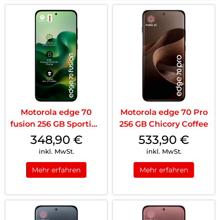
Motorola edge 70
Motorola edge 70 Pro
fusion 256 GB Sporting
256 GB Chicory Coffee
Green
348,90
€
533,90
€
inkl. MwSt.
inkl. MwSt.
Mehr erfahren
Mehr erfahren